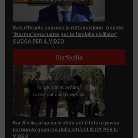
Sala d’Ercole approva la rottamazione, Abbate:
“Norma importante per le famiglie siciliane”
CLICCA PER IL VIDEO
BarSicilia
Fai clic per accettare i
cookie per questo servizio
Bar Sicilia, a Ispica la sfida per il futuro passa
dal nuovo governo della città CLICCA PER IL
VIDEO