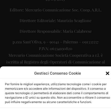
Editore: Mercurio Comunicazione Soc. Coop. A.R.L.
Direttore Editoriale: Maurizio Scaglione
Direttore Responsabile: Maria Calabrese
p.zza Sant’Oliva, 9 – 90141 – Palermo – 091335557
P.IVA: 06334930820
Mercurio Comunicazione Società Cooperativa a r.l. è
iscritta al Registro degli Operatori di Comunicazione al
numero 26988
Gestisci Consenso Cookie
Sito gestito da
La Digitale srl
–
info@ladigitale.it
Per fornire le migliori esperienze, utilizziamo tecnologie come i cookie per
memorizzare e/o accedere alle informazioni del dispositivo. Il consenso a
queste tecnologie ci permetterà di elaborare dati come il comportamento di
navigazione o ID unici su questo sito. Non acconsentire o ritirare il consenso
può influire negativamente su alcune caratteristiche e funzioni.