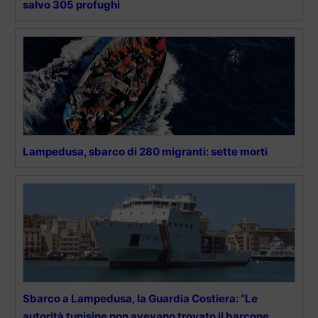
salvo 305 profughi
Lampedusa, sbarco di 280 migranti: sette morti
Sbarco a Lampedusa, la Guardia Costiera: “Le
autorità tunisine non avevano trovato il barcone,