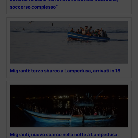
soccorso complesso”
Migranti: terzo sbarco a Lampedusa, arrivati in 18
Migranti, nuovo sbarco nella notte a Lampedusa: