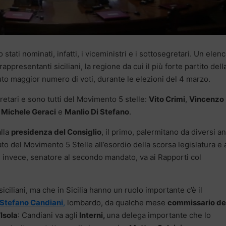
o stati nominati, infatti, i viceministri e i sottosegretari. Un elenc
presentanti siciliani, la regione da cui il più forte partito dell
nuto maggior numero di voti, durante le elezioni del 4 marzo.
gretari e sono tutti del Movimento 5 stelle:
Vito Crimi
,
Vincenzo
,
Michele Geraci
e
Manlio Di Stefano
.
alla
presidenza del Consiglio
, il primo, palermitano da diversi an
to del Movimento 5 Stelle all’esordio della scorsa legislatura e 
do, invece, senatore al secondo mandato, va ai Rapporti col
siciliani, ma che in Sicilia hanno un ruolo importante c’è il
Stefano Candiani
,
lombardo, da qualche mese
commissario de
’Isola
: Candiani va agli
Interni,
una delega importante che lo