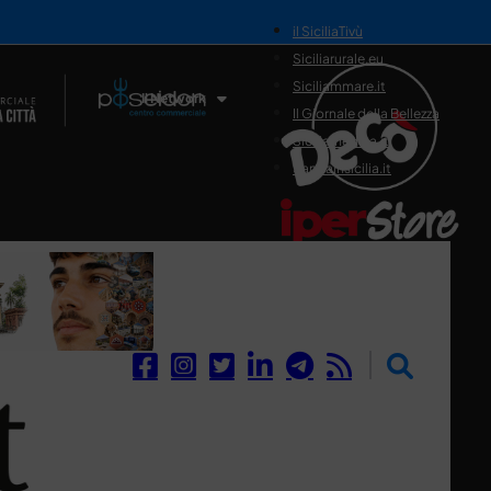
il SiciliaTivù
Siciliarurale.eu
Siciliammare.it
Il Network
Il Giornale della Bellezza
Siciliamedica.it
Sanitainsicilia.it