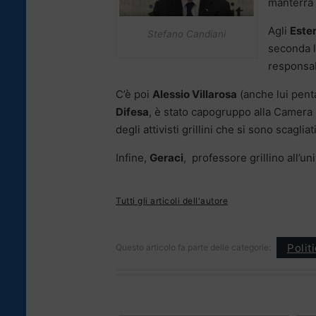
manterrà 
Agli
Ester
Stefano Candiani
seconda l
responsab
C’è poi
Alessio Villarosa
(anche lui penta
Difesa
, è stato capogruppo alla Camera 
degli attivisti grillini che si sono scagli
Infine,
Geraci
, professore grillino all’u
Tutti gli articoli dell'autore
Polit
Questo articolo fa parte delle categorie: