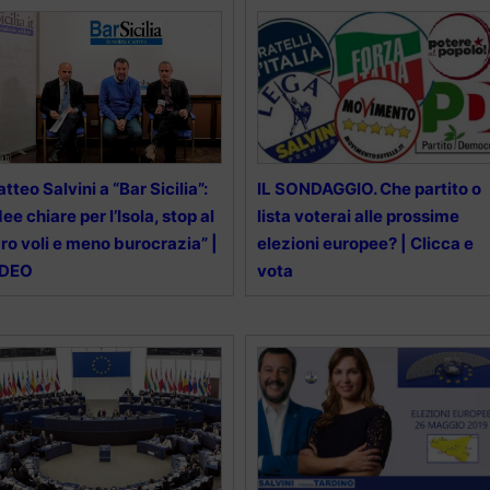
tteo Salvini a “Bar Sicilia”:
IL SONDAGGIO. Che partito o
dee chiare per l’Isola, stop al
lista voterai alle prossime
ro voli e meno burocrazia” |
elezioni europee? | Clicca e
IDEO
vota