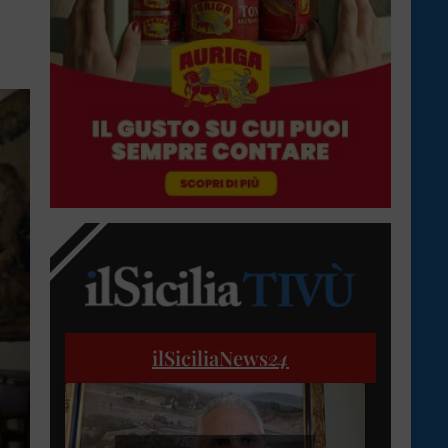
ilSiciliaNews
24