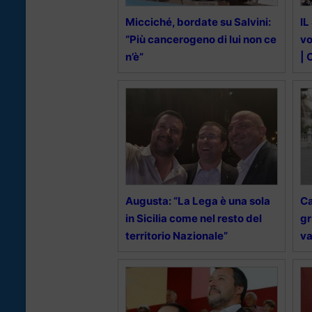
Micciché, bordate su Salvini:
IL
“Più cancerogeno di lui non ce
vo
n’è”
| 
Augusta: “La Lega è una sola
Ca
in Sicilia come nel resto del
gr
territorio Nazionale”
v