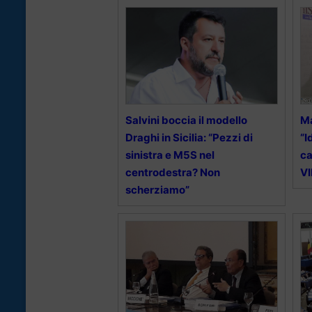
Salvini boccia il modello
Ma
Draghi in Sicilia: “Pezzi di
“I
sinistra e M5S nel
ca
centrodestra? Non
V
scherziamo”