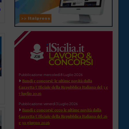
n
Pubblicazione: mercoledì 8 Luglio 2026
Bandi e concorsi: le ultime novità dalla
Gazzetta Ufficiale della Repubblica Italiana del 3 e
7 luglio 2026
Pubblicazione: venerdì 3 Luglio 2026
Bandi e concorsi: ecco le ultime novità dalla
Gazzetta Ufficiale della Repubblica Italiana del 26
e 30 giugno 2026