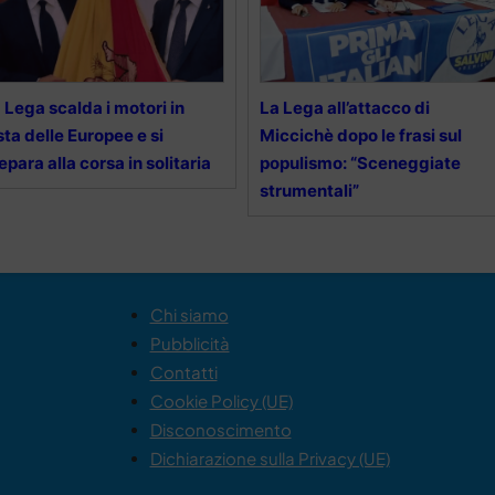
 Lega scalda i motori in
La Lega all’attacco di
sta delle Europee e si
Miccichè dopo le frasi sul
epara alla corsa in solitaria
populismo: “Sceneggiate
strumentali”
Chi siamo
Pubblicità
Contatti
Cookie Policy (UE)
Disconoscimento
Dichiarazione sulla Privacy (UE)