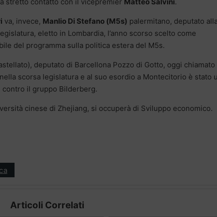
a stretto contatto con il vicepremier
Matteo Salvini
.
i
va, invece,
Manlio Di Stefano (M5s)
palermitano, deputato all
egislatura, eletto in Lombardia, l’anno scorso scelto come
ile del programma sulla politica estera del M5s.
stellato), deputato di Barcellona Pozzo di Gotto, oggi chiamato 
nella scorsa legislatura e al suo esordio a Montecitorio è stato 
ati contro il gruppo Bilderberg.
niversità cinese di Zhejiang, si occuperà di Sviluppo economico.
ica
Articoli Correlati