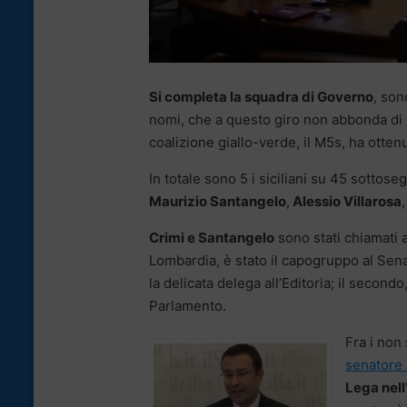
Si completa la squadra di Governo
, son
nomi, che a questo giro non abbonda di rap
coalizione giallo-verde, il M5s, ha otte
In totale sono 5 i siciliani su 45 sottose
Maurizio Santangelo
,
Alessio Villarosa
Crimi e Santangelo
sono stati chiamati 
Lombardia, è stato il capogruppo al Sena
la delicata delega all’Editoria; il secon
Parlamento.
Fra i non 
senatore
Lega nell