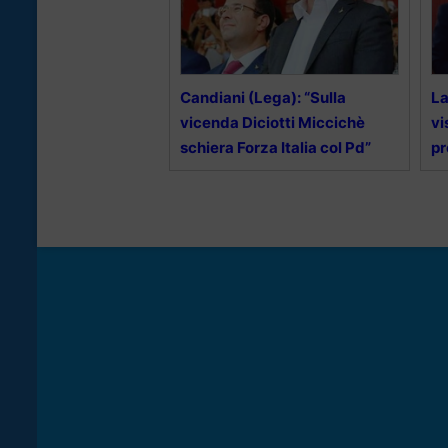
Candiani (Lega): “Sulla
La
vicenda Diciotti Miccichè
vi
schiera Forza Italia col Pd”
pr