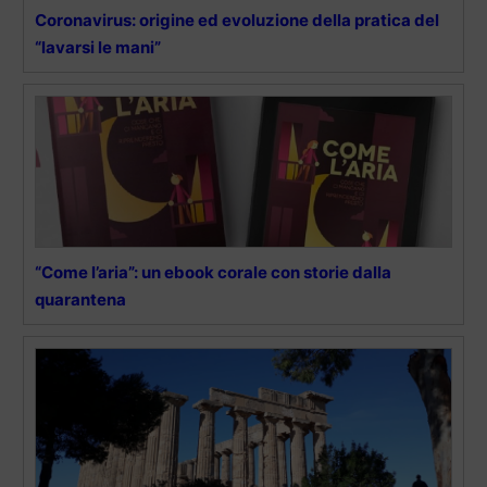
Coronavirus: origine ed evoluzione della pratica del
“lavarsi le mani”
“Come l’aria”: un ebook corale con storie dalla
quarantena