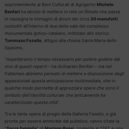
soprintendente ai Beni Culturali di Agrigento
Michele
Benfari
ha deciso di mettere in rete un filmato che passa
in rassegna le immagini di alcuni dei circa
30 manufatti
custoditi all’interno di due delle sale del complesso
monumentale gotico-catalano, intitolato allo storico
Tommaso Fazello
, attiguo alla chiesa Santa Maria dello
Spasimo.
“
Aspetteremo il tempo necessario per potere godere dal
vivo di questi reperti
– ha dichiarato Benfari –
ma nel
frattempo abbiamo pensato di mettere a disposizione degli
appassionati questa anticipazione multimediale, che in
qualche modo permette di apprezzare opere che sono il
simbolo dell’identità culturale che anticamente ha
caratterizzato questa città
“.
Tra le tante opere di pregio della Galleria Fazello, e già
pronte per essere ammirate dal pubblico, vanno citate la
“
Sacra famiglia
” di
Mariano Rossi
, risalente al 1767, e una