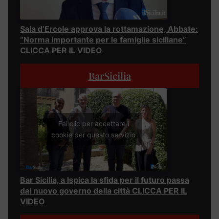
Sala d’Ercole approva la rottamazione, Abbate:
“Norma importante per le famiglie siciliane”
CLICCA PER IL VIDEO
BarSicilia
Fai clic per accettare i
cookie per questo servizio
Bar Sicilia, a Ispica la sfida per il futuro passa
dal nuovo governo della città CLICCA PER IL
VIDEO