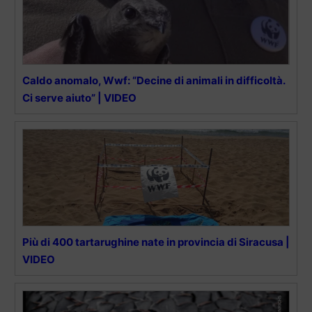
Caldo anomalo, Wwf: “Decine di animali in difficoltà.
Ci serve aiuto” | VIDEO
Più di 400 tartarughine nate in provincia di Siracusa |
VIDEO