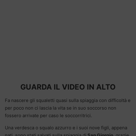
GUARDA IL VIDEO IN ALTO
Fa nascere gli squaletti quasi sulla spiaggia con difficoltà e
per poco non ci lascia la vita se in suo soccorso non
fossero arrivate per caso le soccorritrici.
Una verdesca o squalo azzurro e i suoi nove figli, appena
nati, sono stati salvati sulla spiaggia di
San Giorgio
, grazie