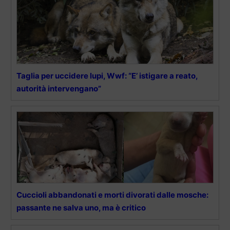
Taglia per uccidere lupi, Wwf: “E’ istigare a reato,
autorità intervengano”
Cuccioli abbandonati e morti divorati dalle mosche:
passante ne salva uno, ma è critico