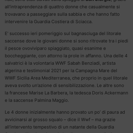
all’intraprendenza di quattro donne che casualmente si
trovavano a passeggiare sulla sabbia e che hanno fatto
intervenire la Guardia Costiera di Sciacca.
E’ successo ieri pomeriggio sul bagnasciuga del litorale
saccense dove le giovani donne si sono ritrovate tra i piedi
il pesce ovoviviparo spiaggiato, quasi esanime e
boccheggiante, con attorno la prole in affanno. Una delle 4
salvatrici è la volontaria WWF Sabah Benziadi, artista
algerina e testimonial 2021 per la Campagna Mare del
WWF Sicilia Area Mediterranea, che proprio in quel litorale
aveva svolto un’azione di sensibilizzazione. Le altre sono
la francese Marise La Barbera, la tedesca Doris Ackermann
e la saccense Palmina Maggio.
Le 4 donne inizialmente hanno provato un po’ di paura ad
avvicinarsi al grosso squalo – dice il Wwf – ma grazie
all’intervento tempestivo di un natante della Guardia