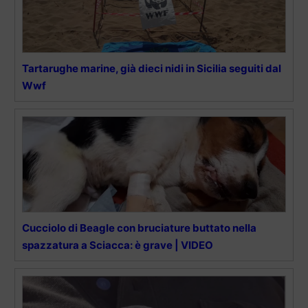
Tartarughe marine, già dieci nidi in Sicilia seguiti dal
Wwf
Cucciolo di Beagle con bruciature buttato nella
spazzatura a Sciacca: è grave | VIDEO