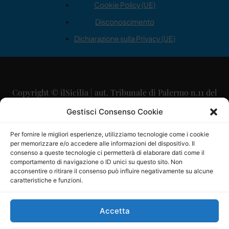
Cookie Policy (UE)
Disconoscimento
Dichiarazione sulla Privacy (UE)
Copyright © ilSicilia | aut. Tribunale di Palermo n.11 del
29/09/2015
Gestisci Consenso Cookie
Editore: Mercurio Comunicazione Soc. Coop. A.R.L.
Per fornire le migliori esperienze, utilizziamo tecnologie come i cookie
per memorizzare e/o accedere alle informazioni del dispositivo. Il
Direttore Editoriale: Maurizio Scaglione
consenso a queste tecnologie ci permetterà di elaborare dati come il
comportamento di navigazione o ID unici su questo sito. Non
Direttore Responsabile: Maria Calabrese
acconsentire o ritirare il consenso può influire negativamente su alcune
caratteristiche e funzioni.
p.zza Sant’Oliva, 9 – 90141 – Palermo – 091335557
P.IVA: 06334930820
Accetta
Mercurio Comunicazione Società Cooperativa a r.l. è