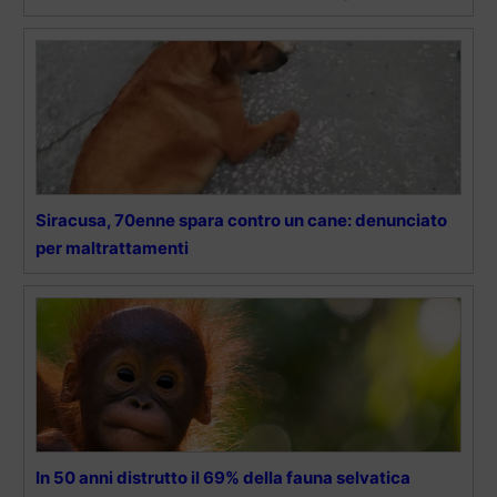
Siracusa, 70enne spara contro un cane: denunciato
per maltrattamenti
In 50 anni distrutto il 69% della fauna selvatica