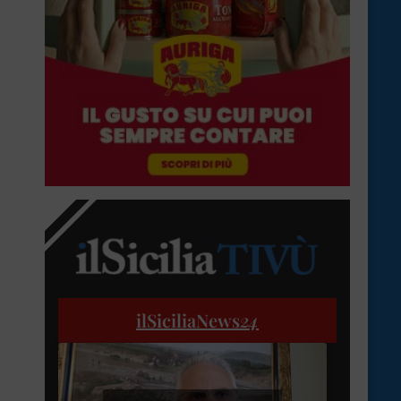
ilSiciliaNews
24