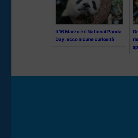
Il 16 Marzo è il National Panda
Gr
Day: ecco alcune curiosità
ri
sp