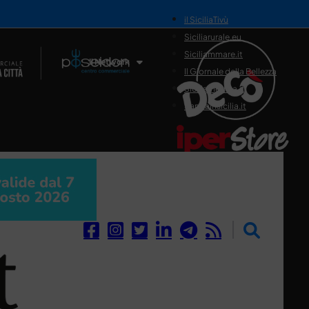
il SiciliaTivù
Siciliarurale.eu
Siciliammare.it
Il Network
Il Giornale della Bellezza
Siciliamedica.it
Sanitainsicilia.it