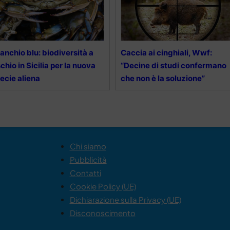
anchio blu: biodiversità a
Caccia ai cinghiali, Wwf:
schio in Sicilia per la nuova
“Decine di studi confermano
ecie aliena
che non è la soluzione”
Chi siamo
Pubblicità
Contatti
Cookie Policy (UE)
Dichiarazione sulla Privacy (UE)
Disconoscimento