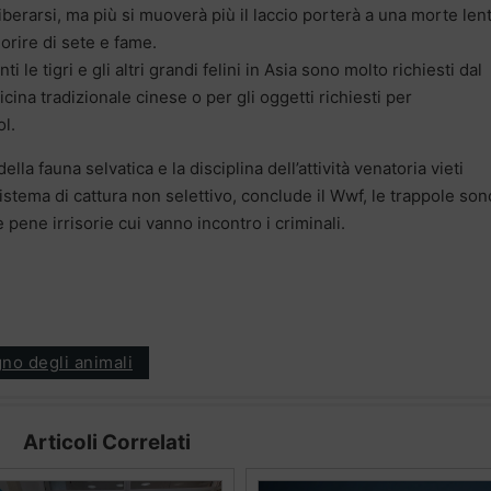
 liberarsi, ma più si muoverà più il laccio porterà a una morte len
morire di sete e fame.
ti le tigri e gli altri grandi felini in Asia sono molto richiesti dal
ina tradizionale cinese o per gli oggetti richiesti per
ol.
ella fauna selvatica e la disciplina dell’attività venatoria vieti
sistema di cattura non selettivo, conclude il Wwf, le trappole son
pene irrisorie cui vanno incontro i criminali.
gno degli animali
Articoli Correlati