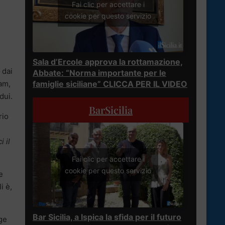
Fai clic per accettare i
cookie per questo servizio
Sala d’Ercole approva la rottamazione,
 dai
Abbate: “Norma importante per le
am,
famiglie siciliane” CLICCA PER IL VIDEO
dui.
BarSicilia
rio
i il
Fai clic per accettare i
cookie per questo servizio
e
i è,
Bar Sicilia, a Ispica la sfida per il futuro
lge