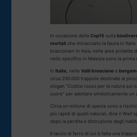
In occasione della
Cop15
sulla
biodivers
mortali
che minacciano la fauna in Itali
bracconieri in Asia, nelle aree protett
nello specifico in Malesia sono la prima c
In
Italia,
nelle
Valli bresciane
e
bergam
circa 200.000 trappole destinate ai picco
slogan “
Codice rosso per la natura sul n
cuore
” per adottare simbolicamente un a
Circa un milione di specie sono a rischio
più rapidi di quelli naturali, dice il Wwf
dopo la perdita e distruzione degli habi
Il laccio di ferro di cui è fatta una trap