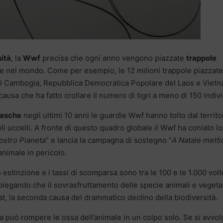
ità
, la
Wwf
precisa che ogni anno vengono piazzate
trappole
a e nel mondo. Come per esempio, le 12 milioni trappole piazzate
e di Cambogia, Repubblica Democratica Popolare del Laos e Vietn
ausa che ha fatto crollare il numero di tigri a meno di 150 indivi
asche
negli ultimi 10 anni le guardie Wwf hanno tolto dal territo
li uccelli. A fronte di questo quadro globale il Wwf ha coniato lo
ostro Pianeta
” e lancia la campagna di sostegno “
A Natale mettic
nimale in pericolo.
 estinzione e i tassi di scomparsa sono tra le 100 e le 1.000 volt
 spiegando che il sovrasfruttamento delle specie animali e vegetal
tat, la seconda causa del drammatico declino della biodiversità.
pola può rompere le ossa dell’animale in un colpo solo. Se si avvo