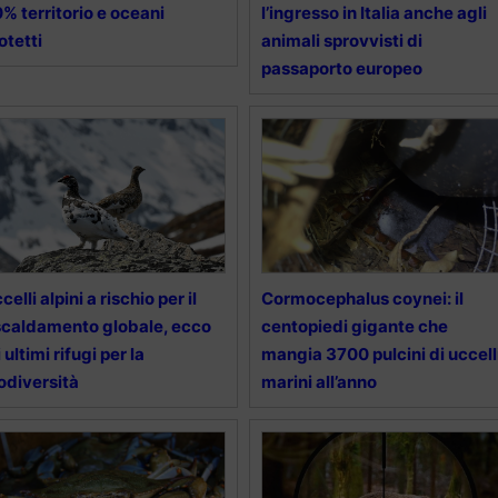
% territorio e oceani
l’ingresso in Italia anche agli
otetti
animali sprovvisti di
passaporto europeo
celli alpini a rischio per il
Cormocephalus coynei: il
scaldamento globale, ecco
centopiedi gigante che
i ultimi rifugi per la
mangia 3700 pulcini di uccell
odiversità
marini all’anno