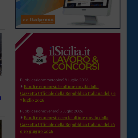
Pubblicazione: mercoledì 8 Luglio 2026
Bandi e concorsi: le ultime novità dalla
Gazzetta Ufficiale della Repubblica Italiana del 3 e
i
7 luglio 2026
Pubblicazione: venerdì 3 Luglio 2026
Bandi e concorsi: ecco le ultime novità dalla
Gazzetta Ufficiale della Repubblica Italiana del 26
e 30 giugno 2026