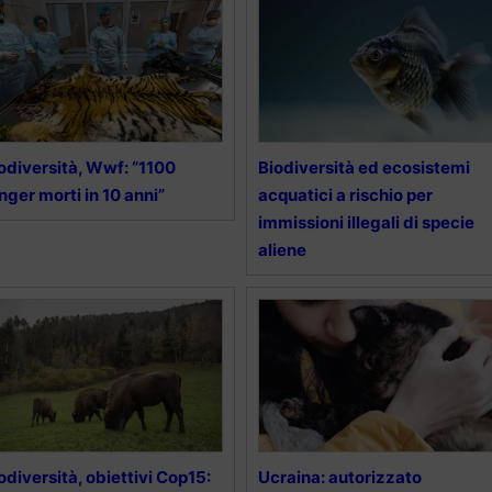
odiversità, Wwf: “1100
Biodiversità ed ecosistemi
nger morti in 10 anni”
acquatici a rischio per
immissioni illegali di specie
aliene
odiversità, obiettivi Cop15:
Ucraina: autorizzato