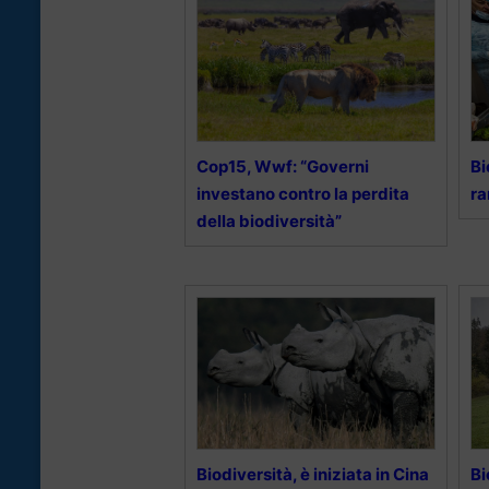
Cop15, Wwf: “Governi
Bi
investano contro la perdita
ra
della biodiversità”
Biodiversità, è iniziata in Cina
Bi