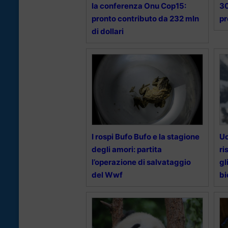
la conferenza Onu Cop15:
30
pronto contributo da 232 mln
pr
di dollari
I rospi Bufo Bufo e la stagione
Uc
degli amori: partita
ri
l’operazione di salvataggio
gl
del Wwf
bi