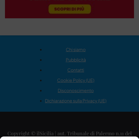
Chi siamo
Pubblicità
Contatti
Cookie Policy (UE)
Disconoscimento
Dichiarazione sulla Privacy (UE)
Copyright © ilSicilia | aut. Tribunale di Palermo n.11 del