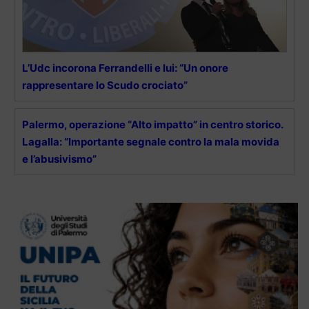
L’Udc incorona Ferrandelli e lui: “Un onore
rappresentare lo Scudo crociato”
Palermo, operazione “Alto impatto” in centro storico.
Lagalla: “Importante segnale contro la mala movida
e l’abusivismo”