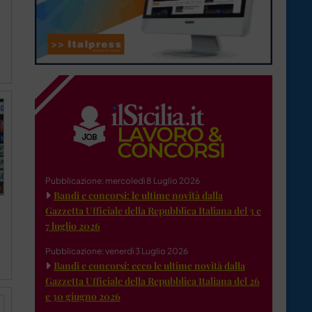
Pubblicazione: mercoledì 8 Luglio 2026
Bandi e concorsi: le ultime novità dalla
Gazzetta Ufficiale della Repubblica Italiana del 3 e
7 luglio 2026
Pubblicazione: venerdì 3 Luglio 2026
Bandi e concorsi: ecco le ultime novità dalla
Gazzetta Ufficiale della Repubblica Italiana del 26
e 30 giugno 2026