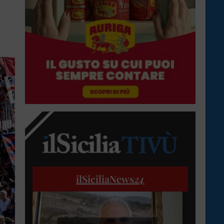
ilSiciliaNews
24