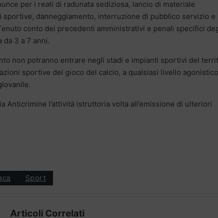
unce per i reati di radunata sediziosa, lancio di materiale
i sportive, danneggiamento, interruzione di pubblico servizio e
 Tenuto conto dei precedenti amministrativi e penali specifici deg
 da 3 a 7 anni.
o non potranno entrare negli stadi e impianti sportivi del terri
zioni sportive del gioco del calcio, a qualsiasi livello agonistico
giovanile.
 Anticrimine l’attività istruttoria volta all’emissione di ulteriori
aca
Sport
Articoli Correlati