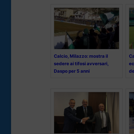
Calcio, Milazzo: mostra il
Ca
sedere ai tifosi avversari,
ec
Daspo per 5 anni
de