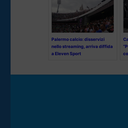
Palermo calcio: disservizi
Ca
nello streaming, arriva diffida
“P
a Eleven Sport
co