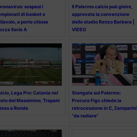
ronavirus: sospesi i
Il Palermo calcio può gioire,
mpionati di basket e
approvata la convenzione
llavolo, a porte chiuse
dello stadio Renzo Barbera |
zza Serie A
VIDEO
lcio, Lega Pro: Catania nel
Stangata sul Palermo:
oto del Massimino, Trapani
Procura Figc chiede la
teso a Rende
retrocessione in C, Zamparini
“da radiare”