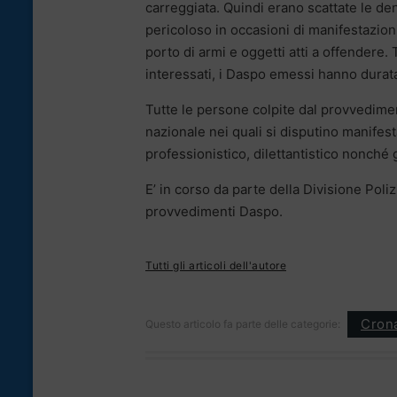
carreggiata. Quindi erano scattate le den
pericoloso in occasioni di manifestazion
porto di armi e oggetti atti a offendere.
interessati, i Daspo emessi hanno durata
Tutte le persone colpite dal provvediment
nazionale nei quali si disputino manifesta
professionistico, dilettantistico nonché 
E’ in corso da parte della Divisione Polizia
provvedimenti Daspo.
Tutti gli articoli dell'autore
Cron
Questo articolo fa parte delle categorie: