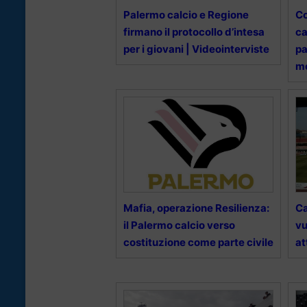
Palermo calcio e Regione
Co
firmano il protocollo d’intesa
ca
per i giovani | Videointerviste
pa
me
Mafia, operazione Resilienza:
Ca
il Palermo calcio verso
vu
costituzione come parte civile
at