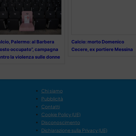
lcio, Palermo: al Barbera
Calcio: morto Domenico
osto occupato”, campagna
Cecere, ex portiere Messina
ntro la violenza sulle donne
Chi siamo
Pubblicità
Contatti
Cookie Policy (UE)
Disconoscimento
Dichiarazione sulla Privacy (UE)