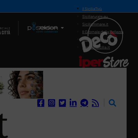
il SiciliaTivù
Siciliarurale.eu
Siciliammare.it
Il Network
Il Giornale della Bellezza
Siciliamedica.it
Sanitainsicilia.it