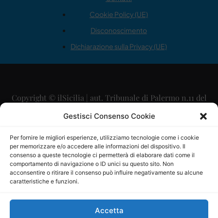
Cookie Policy (UE)
Disconoscimento
Dichiarazione sulla Privacy (UE)
Copyright © ilSicilia | aut. Tribunale di Palermo n.11 del
29/09/2015
Gestisci Consenso Cookie
Editore: Mercurio Comunicazione Soc. Coop. A.R.L.
Per fornire le migliori esperienze, utilizziamo tecnologie come i cookie
per memorizzare e/o accedere alle informazioni del dispositivo. Il
Direttore Editoriale: Maurizio Scaglione
consenso a queste tecnologie ci permetterà di elaborare dati come il
comportamento di navigazione o ID unici su questo sito. Non
Direttore Responsabile: Maria Calabrese
acconsentire o ritirare il consenso può influire negativamente su alcune
caratteristiche e funzioni.
p.zza Sant’Oliva, 9 – 90141 – Palermo – 091335557
P.IVA: 06334930820
Accetta