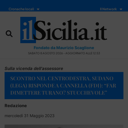
Cronache locali
Il Network
Fondato da Maurizio Scaglione
SABATO 8 AGOSTO 2026 - AGGIORNATO ALLE 12:53
Sulla vicenda dell'assessore
SCONTRO NEL CENTRODESTRA, SUDANO
(LEGA) RISPONDE A CANNELLA (FDI): “FAR
DIMETTERE TURANO? STUCCHEVOLE”
Redazione
mercoledì 31 Maggio 2023