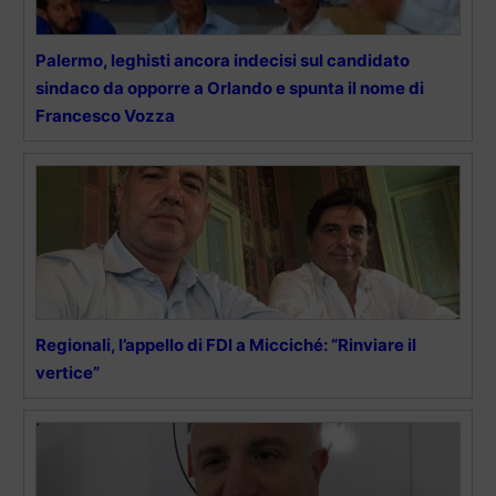
Palermo, leghisti ancora indecisi sul candidato
sindaco da opporre a Orlando e spunta il nome di
Francesco Vozza
Regionali, l’appello di FDI a Micciché: “Rinviare il
vertice”