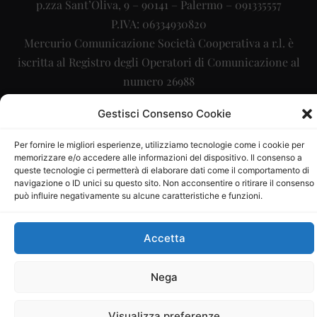
p.zza Sant’Oliva, 9 – 90141 – Palermo – 091335557
P.IVA: 06334930820
Mercurio Comunicazione Società Cooperativa a r.l. è
iscritta al Registro degli Operatori di Comunicazione al
numero 26988
Sito gestito da
La Digitale srl
–
info@ladigitale.it
Gestisci Consenso Cookie
Per fornire le migliori esperienze, utilizziamo tecnologie come i cookie per
memorizzare e/o accedere alle informazioni del dispositivo. Il consenso a
queste tecnologie ci permetterà di elaborare dati come il comportamento di
navigazione o ID unici su questo sito. Non acconsentire o ritirare il consenso
può influire negativamente su alcune caratteristiche e funzioni.
Accetta
Nega
Visualizza preferenze