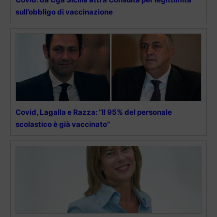
sull’obbligo di vaccinazione
Covid, Lagalla e Razza: “Il 95% del personale
scolastico è già vaccinato”