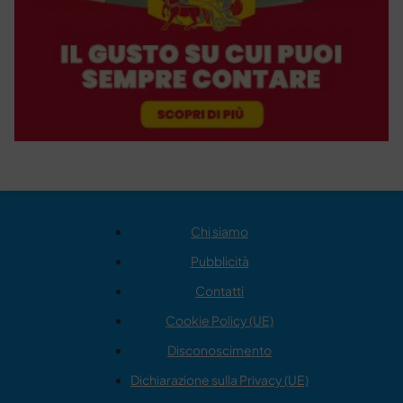
Chi siamo
Pubblicità
Contatti
Cookie Policy (UE)
Disconoscimento
Dichiarazione sulla Privacy (UE)