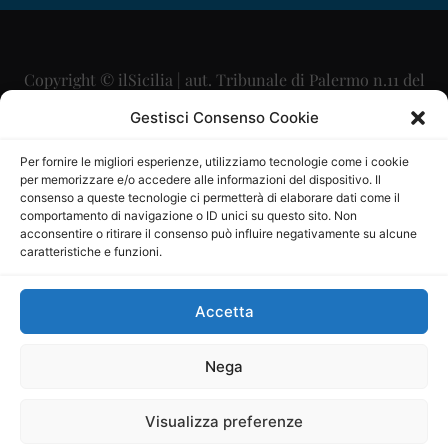
Copyright © ilSicilia | aut. Tribunale di Palermo n.11 del
29/09/2015
Gestisci Consenso Cookie
Editore: Mercurio Comunicazione Soc. Coop. A.R.L.
Per fornire le migliori esperienze, utilizziamo tecnologie come i cookie
per memorizzare e/o accedere alle informazioni del dispositivo. Il
Direttore Editoriale: Maurizio Scaglione
consenso a queste tecnologie ci permetterà di elaborare dati come il
comportamento di navigazione o ID unici su questo sito. Non
Direttore Responsabile: Maria Calabrese
acconsentire o ritirare il consenso può influire negativamente su alcune
caratteristiche e funzioni.
p.zza Sant’Oliva, 9 – 90141 – Palermo – 091335557
P.IVA: 06334930820
Accetta
Mercurio Comunicazione Società Cooperativa a r.l. è
iscritta al Registro degli Operatori di Comunicazione al
Nega
numero 26988
Visualizza preferenze
Sito gestito da
La Digitale srl
–
info@ladigitale.it