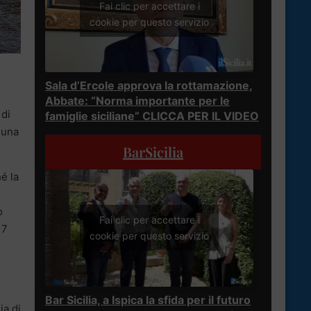
Fai clic per accettare i
cookie per questo servizio
Sala d’Ercole approva la rottamazione,
Abbate: “Norma importante per le
 di
famiglie siciliane” CLICCA PER IL VIDEO
 una
BarSicilia
é la
o
Fai clic per accettare i
17
cookie per questo servizio
Bar Sicilia, a Ispica la sfida per il futuro
ia di