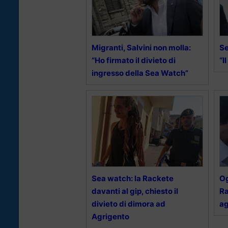
Migranti, Salvini non molla:
Se
“Ho firmato il divieto di
“I
ingresso della Sea Watch”
Sea watch: la Rackete
Og
davanti al gip, chiesto il
Ra
divieto di dimora ad
ag
Agrigento