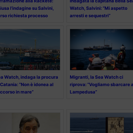
ffamazione alla Rackete:
Indagata la capitana della Se
iusa l’indagine su Salvini,
Watch, Salvini: “Mi aspetto
rso richiesta processo
arresti e sequestri”
a Watch, indaga la procura
Migranti, la Sea Watch ci
 Catania: “Non è idonea al
riprova: “Vogliamo sbarcare 
ccorso in mare”
Lampedusa”