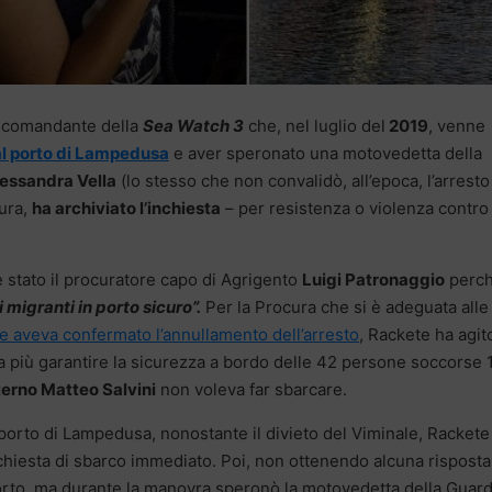
a comandante della
Sea Watch 3
che, nel luglio del
2019
, venne
 al porto di Lampedusa
e aver speronato una motovedetta della
essandra Vella
(lo stesso che non convalidò, all’epoca, l’arresto
cura,
ha archiviato l’inchiesta
– per resistenza o violenza contro
è stato il procuratore capo di Agrigento
Luigi Patronaggio
perch
i migranti in porto sicuro”.
Per la Procura che si è adeguata alle
 aveva confermato l’annullamento dell’arresto
, Rackete ha agit
a più garantire la sicurezza a bordo delle 42 persone soccorse 
Interno Matteo Salvini
non voleva far sbarcare.
 porto di Lampedusa, nonostante il divieto del Viminale, Rackete
richiesta di sbarco immediato. Poi, non ottenendo alcuna risposta
 porto, ma durante la manovra speronò la motovedetta della Guard