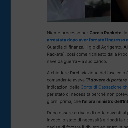
Niente processo per
Carola Rackete
, l
arrestata dopo aver forzato l’ingresso
Guardia di finanza. Il gip di Agrigento,
Al
Rackete), così come richiesto dalla Pro
nave da guerra – a suo carico.
A chiedere l’archiviazione del fascicolo 
comandante aveva
“il dovere di portare 
indicazioni della
Corte di Cassazione che
per stato di necessità perché non potev
giorni prima, che
l’allora ministro dell’
Dopo essere arrivata di notte davanti al
invocò lo stato di necessità e ribadì la 
decise di forzare il divieto ed entrò in