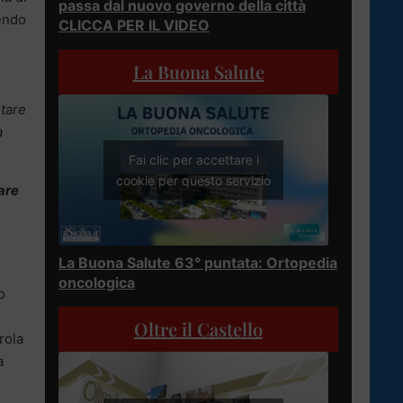
passa dal nuovo governo della città
nendo
CLICCA PER IL VIDEO
La Buona Salute
stare
a
Fai clic per accettare i
cookie per questo servizio
are
La Buona Salute 63° puntata: Ortopedia
oncologica
o
Oltre il Castello
rola
a