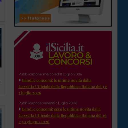
a
Pubblicazione: mercoledì 8 Luglio 2026
Bandi e concorsi: le ultime novità dalla
a
Gazzetta Ufficiale della Repubblica Italiana del 3 e
7 luglio 2026
Pubblicazione: venerdì 3 Luglio 2026
Bandi e concorsi: ecco le ultime novità dalla
Gazzetta Ufficiale della Repubblica Italiana del 26
e 30 giugno 2026