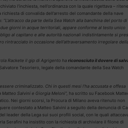
chiviato l’inchiesta, nell’ordinanza con la quale rigettava – rite
la richiesta di convalida dell’arresto del comandante della nave
o:
“L’attracco da parte della Sea Watch alla banchina del porto di
due giorni in acque territoriali, appare conforme al testo unico
bligo al capitano e alle autorità nazionali indistintamente si pre
ro rintracciato in occasione dell’attraversamento irregolare dell
rola Rackete il gip di Agrigento ha
riconosciuto il dovere di salv
Salvatore Tesoriero, legale della comandante della Sea Watch
sere criminalizzato. Chi in questi mesi l’ha accusata e offesa
 Matteo Salvini e Giorgia Meloni”,
ha scritto su Facebook Matte
tico. Nei giorni scorsi, la Procura di Milano aveva ritenuto non
inquere contestato a Matteo Salvini a seguito della denuncia di Ca
l leader della Lega sui suoi profili social, con le quali attaccav
la Serafini ha insistito con la richiesta di archiviare il filone di