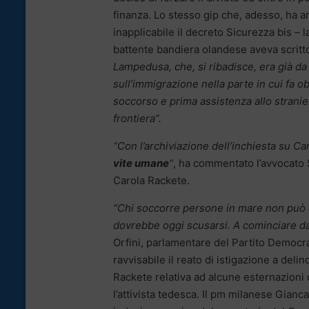
finanza. Lo stesso gip che, adesso, ha ar
inapplicabile il decreto Sicurezza bis – 
battente bandiera olandese aveva scritt
Lampedusa, che, si ribadisce, era già da 
sull’immigrazione nella parte in cui fa ob
soccorso e prima assistenza allo stranie
frontiera”.
“Con l’archiviazione dell’inchiesta su Ca
vite umane
“
, ha commentato l’avvocato 
Carola Rackete.
“Chi soccorre persone in mare non può es
dovrebbe oggi scusarsi. A cominciare da
Orfini, parlamentare del Partito Democra
ravvisabile il reato di istigazione a del
Rackete relativa ad alcune esternazioni de
l’attivista tedesca. Il pm milanese Giancar