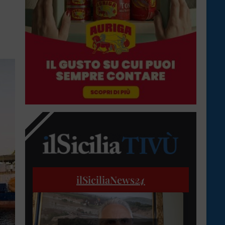
ilSiciliaNews
24