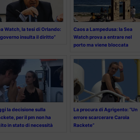
a Watch, la tesi di Orlando:
Caos a Lampedusa: la Sea
l governo insulta il diritto”
Watch prova a entrare nel
porto ma viene bloccata
gi la decisione sulla
La procura di Agrigento: “Un
ckete, per il pm non ha
errore scarcerare Carola
ito in stato di necessità
Rackete”