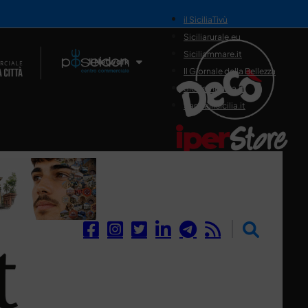
il SiciliaTivù
Siciliarurale.eu
Siciliammare.it
Il Network
Il Giornale della Bellezza
Siciliamedica.it
Sanitainsicilia.it