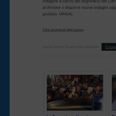
indagine a carico del segretario del Carr
archiviare o disporre nuove indagini oppu
giudizio. (ANSA).
Tutti gli articoli dell'autore
Cron
Questo articolo fa parte delle categorie: