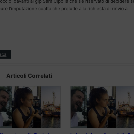
occio, davanti al gip Sara Cipolla che s’è riservato di decidere s
re l’imputazione coatta che prelude alla richiesta di rinvio a
aca
Articoli Correlati