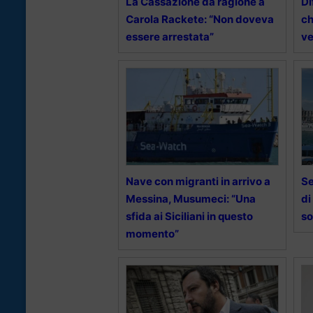
La Cassazione dà ragione a
Di
Carola Rackete: “Non doveva
ch
essere arrestata”
ve
Nave con migranti in arrivo a
Se
Messina, Musumeci: “Una
di
sfida ai Siciliani in questo
so
momento”