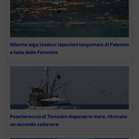
Allarme alga tossica: ispezioni lungomare di Palermo
e Isola delle Femmine
Peschereccio di Terrasini disperso in mare, ritrovato
un secondo cadavere