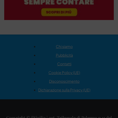
Chi siamo
Pubblicità
Contatti
Cookie Policy (UE)
Disconoscimento
Dichiarazione sulla Privacy (UE)
Copyright © ilSicilia | aut. Tribunale di Palermo n.11 del