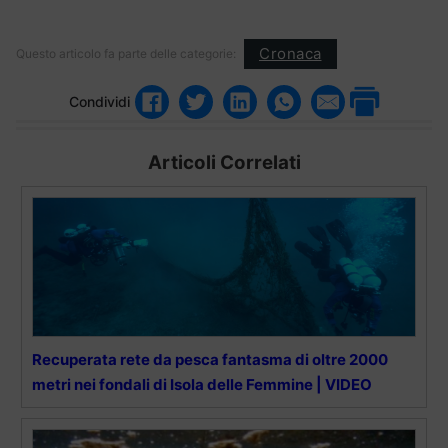
Cronaca
Questo articolo fa parte delle categorie:
Condividi
Articoli Correlati
Recuperata rete da pesca fantasma di oltre 2000
metri nei fondali di Isola delle Femmine | VIDEO