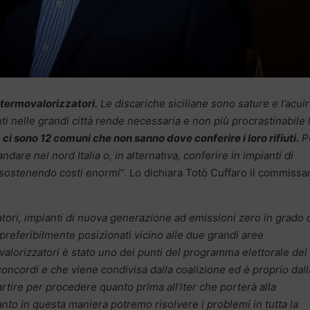
 termovalorizzatori.
Le discariche siciliane sono sature e l’acuir
iuti nelle grandi città rende necessaria e non più procrastinabile 
ci sono 12 comuni che non sanno dove conferire i loro rifiuti.
P
d andare nel nord Italia o, in alternativa, conferire in impianti di
 sostenendo costi enormi
“. Lo dichiara Totò Cuffaro il commissa
zatori, impianti di nuova generazione ad emissioni zero in grado 
referibilmente posizionati vicino alle due grandi aree
alorizzatori è stato uno dei punti del programma elettorale del
concordi e che viene condivisa dalla coalizione ed è proprio dall
rtire per procedere quanto prima all’iter che porterà alla
anto in questa maniera potremo risolvere i problemi in tutta la