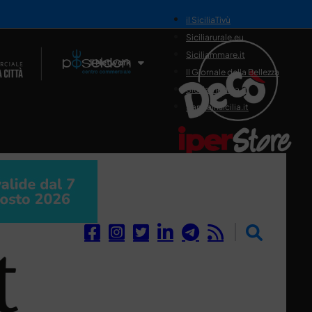
il SiciliaTivù
Siciliarurale.eu
Siciliammare.it
Il Network
Il Giornale della Bellezza
Siciliamedica.it
Sanitainsicilia.it