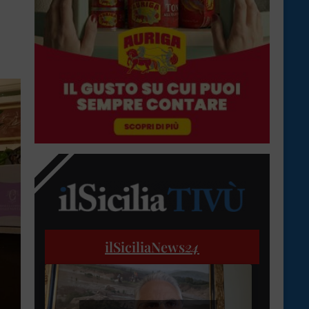
ilSiciliaNews
24