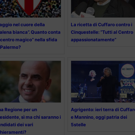
aggio nel cuore della
La ricetta di Cuffaro contro i
alena bianca”. Quanto conta
Cinquestelle: “Tutti al Centro
 “centro magico” nella sfida
appassionatamente”
 Palermo?
a Regione per un
Agrigento: ieri terra di Cuffar
esidente, sì ma chi saranno i
e Mannino, oggi patria dei
ndidati dei vari
5stelle
hieramenti?