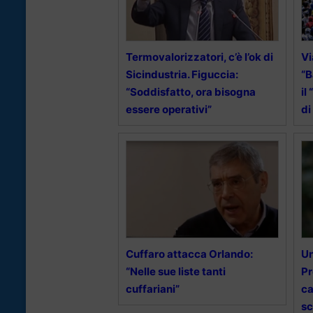
Termovalorizzatori, c’è l’ok di
Vi
Sicindustria. Figuccia:
“B
“Soddisfatto, ora bisogna
il
essere operativi”
di
Cuffaro attacca Orlando:
Un
“Nelle sue liste tanti
Pr
cuffariani”
ca
sc