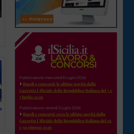
Pubblicazione: mercoledì 8 Luglio 2026
Bandi e concorsi: le ultime novità dalla
Gazzetta Ufficiale della Repubblica Italiana del 3 e
7 luglio 2026
Pubblicazione: venerdì 3 Luglio 2026
o
Bandi e concorsi: ecco le ultime novità dalla
Gazzetta Ufficiale della Repubblica Italiana del 26
e 30 giugno 2026