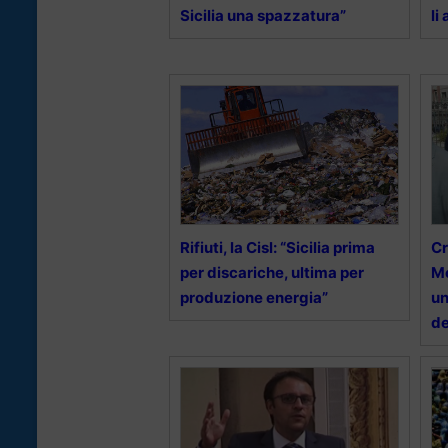
Sicilia una spazzatura”
li
Rifiuti, la Cisl: “Sicilia prima
Cr
per discariche, ultima per
Me
produzione energia”
un
de