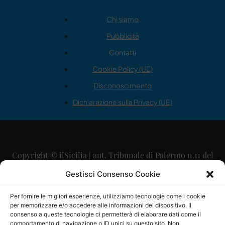
Chi siamo
Pubblicità
Contatti
Cookie Policy (UE)
Disconoscimento
Dichiarazione sulla Privacy (UE)
Copyright © ilSicilia | aut. Tribunale di Palermo n.11 del
29/09/2015
Gestisci Consenso Cookie
Editore: Mercurio Comunicazione Soc. Coop. A.R.L.
Per fornire le migliori esperienze, utilizziamo tecnologie come i cookie
per memorizzare e/o accedere alle informazioni del dispositivo. Il
Direttore Editoriale: Maurizio Scaglione
consenso a queste tecnologie ci permetterà di elaborare dati come il
comportamento di navigazione o ID unici su questo sito. Non