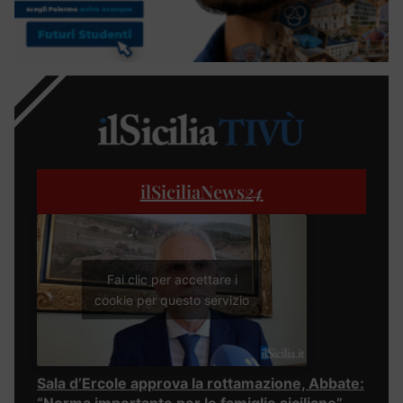
ilSiciliaNews
24
Fai clic per accettare i
cookie per questo servizio
Sala d’Ercole approva la rottamazione, Abbate:
“Norma importante per le famiglie siciliane”