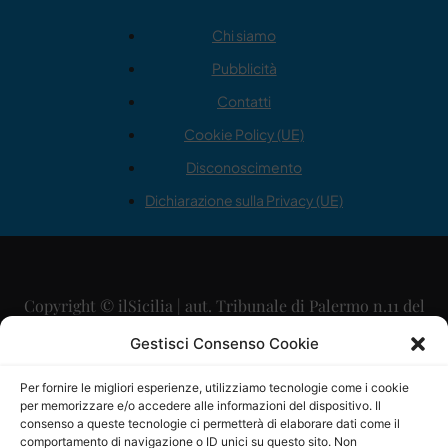
Chi siamo
Pubblicità
Contatti
Cookie Policy (UE)
Disconoscimento
Dichiarazione sulla Privacy (UE)
Copyright © ilSicilia | aut. Tribunale di Palermo n.11 del
29/09/2015
Gestisci Consenso Cookie
Editore: Mercurio Comunicazione Soc. Coop. A.R.L.
Per fornire le migliori esperienze, utilizziamo tecnologie come i cookie
per memorizzare e/o accedere alle informazioni del dispositivo. Il
Direttore Editoriale: Maurizio Scaglione
consenso a queste tecnologie ci permetterà di elaborare dati come il
comportamento di navigazione o ID unici su questo sito. Non