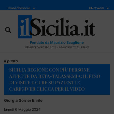
Cronache locali
Il Network
Fondato da Maurizio Scaglione
VENERDÌ 7 AGOSTO 2026 - AGGIORNATO ALLE 18:01
Il punto
SICILIA REGIONE CON PIÙ PERSONE
AFFETTE DA BETA-TALASSEMIA: IL PESO
DI VISITE E CURE SU PAZIENTI E
CAREGIVER CLICCA PER IL VIDEO
Giorgia Görner Enrile
lunedì 6 Maggio 2024