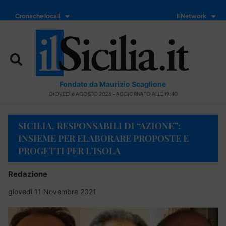
Cronache locali
Il Network
Fondato da Maurizio Scaglione
GIOVEDÌ 6 AGOSTO 2026 - AGGIORNATO ALLE 19:40
SICILIA, RESPONSABILI DI “AZIONE”:
INSIEME PER ELABORARE PROPOSTE E
PROGETTI PER L’ISOLA
Redazione
giovedì 11 Novembre 2021