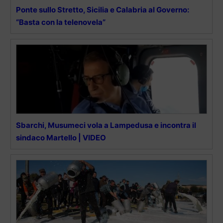
Ponte sullo Stretto, Sicilia e Calabria al Governo:
“Basta con la telenovela”
Sbarchi, Musumeci vola a Lampedusa e incontra il
sindaco Martello | VIDEO