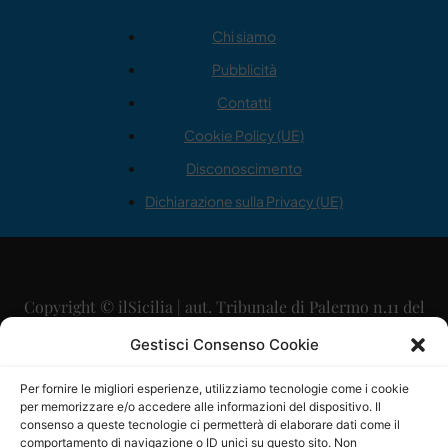
Chi siamo
Pubblicità
Contatti
Cookie Policy (UE)
Disconoscimento
Dichiarazione sulla Privacy (UE)
Copyright © ilSicilia | aut. Tribunale di Palermo n.11 del
29/09/2015
Gestisci Consenso Cookie
Editore: Mercurio Comunicazione Soc. Coop. A.R.L.
Per fornire le migliori esperienze, utilizziamo tecnologie come i cookie
per memorizzare e/o accedere alle informazioni del dispositivo. Il
Direttore Editoriale: Maurizio Scaglione
consenso a queste tecnologie ci permetterà di elaborare dati come il
comportamento di navigazione o ID unici su questo sito. Non