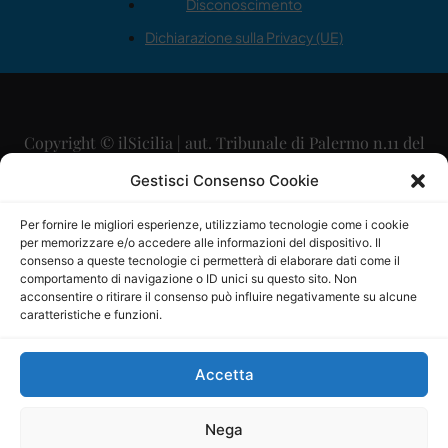
Disconoscimento
Dichiarazione sulla Privacy (UE)
Copyright © ilSicilia | aut. Tribunale di Palermo n.11 del
29/09/2015
Gestisci Consenso Cookie
Editore: Mercurio Comunicazione Soc. Coop. A.R.L.
Per fornire le migliori esperienze, utilizziamo tecnologie come i cookie
per memorizzare e/o accedere alle informazioni del dispositivo. Il
Direttore Editoriale: Maurizio Scaglione
consenso a queste tecnologie ci permetterà di elaborare dati come il
comportamento di navigazione o ID unici su questo sito. Non
Direttore Responsabile: Maria Calabrese
acconsentire o ritirare il consenso può influire negativamente su alcune
caratteristiche e funzioni.
p.zza Sant’Oliva, 9 – 90141 – Palermo – 091335557
P.IVA: 06334930820
Accetta
Mercurio Comunicazione Società Cooperativa a r.l. è
iscritta al Registro degli Operatori di Comunicazione al
Nega