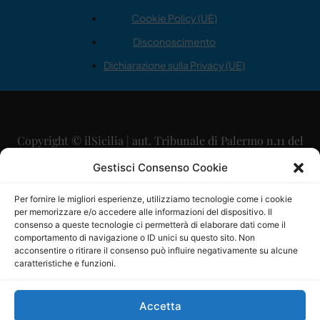
Cookie Policy (UE)
Disconoscimento
Dichiarazione sulla Privacy (UE)
Copyright © ilSicilia | aut. Tribunale di Palermo n.11 del
29/09/2015
Gestisci Consenso Cookie
Editore: Mercurio Comunicazione Soc. Coop. A.R.L.
Per fornire le migliori esperienze, utilizziamo tecnologie come i cookie
per memorizzare e/o accedere alle informazioni del dispositivo. Il
Direttore Editoriale: Maurizio Scaglione
consenso a queste tecnologie ci permetterà di elaborare dati come il
comportamento di navigazione o ID unici su questo sito. Non
Direttore Responsabile: Maria Calabrese
acconsentire o ritirare il consenso può influire negativamente su alcune
caratteristiche e funzioni.
p.zza Sant’Oliva, 9 – 90141 – Palermo – 091335557
P.IVA: 06334930820
Accetta