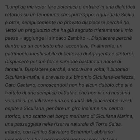
“Lungi da me voler fare polemica o entrare in una dialettica
retorica su un fenomeno che, purtroppo, riguarda la Sicilia
e oltre, semplicemente ho provato dispiacere perché ho
‘letto’ un pregiudizio che ha già segnato tristemente il mio
paese
– aggiunge il sindaco Zambito -.
Dispiacere perché
dentro ad un contesto che raccontava, finalmente, un
patrimonio inestimabile di bellezza di Agrigento e dintorni.
Dispiacere perché forse sarebbe bastato un nome di
fantasia. Dispiacere perché, ancora una volta, il binomio
Siculiana-mafia, è prevalso sul binomio Siculiana-bellezza.
Caro Gaetano, conoscendoti non ho alcun dubbio che si è
trattato di una semplice battuta e che non vi era nessuna
volontà di penalizzare una comunità. Mi piacerebbe averti
ospite a Siculiana, per fare un giro insieme nel centro
storico, uno scatto nel borgo marinaro di Siculiana Marina,
una passeggiata nella riserva naturale di Torre Salsa.
Intanto, con l’amico Salvatore Schembri, abbiamo
immaginato i tuoi personaggi dentro scorci del mio