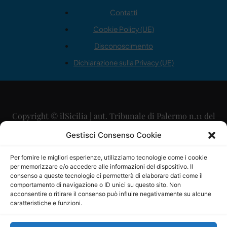
Contatti
Cookie Policy (UE)
Disconoscimento
Dichiarazione sulla Privacy (UE)
Copyright © ilSicilia | aut. Tribunale di Palermo n.11 del
29/09/2015
Gestisci Consenso Cookie
Editore: Mercurio Comunicazione Soc. Coop. A.R.L.
Per fornire le migliori esperienze, utilizziamo tecnologie come i cookie
per memorizzare e/o accedere alle informazioni del dispositivo. Il
Direttore Editoriale: Maurizio Scaglione
consenso a queste tecnologie ci permetterà di elaborare dati come il
comportamento di navigazione o ID unici su questo sito. Non
Direttore Responsabile: Maria Calabrese
acconsentire o ritirare il consenso può influire negativamente su alcune
caratteristiche e funzioni.
p.zza Sant’Oliva, 9 – 90141 – Palermo – 091335557