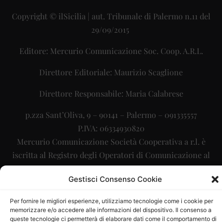
Copyright © ilSicilia | aut. Tribunale di Palermo n.11 del
29/09/2015
Editore: Mercurio Comunicazione Soc. Coop. A.R.L.
Direttore Editoriale: Maurizio Scaglione
Direttore Responsabile: Maria Calabrese
p.zza Sant’Oliva, 9 – 90141 – Palermo – 091335557
P.IVA: 06334930820
Mercurio Comunicazione Società Cooperativa a r.l. è
iscritta al Registro degli Operatori di Comunicazione al
numero 26988
Gestisci Consenso Cookie
Sito gestito da
La Digitale srl
–
info@ladigitale.it
Per fornire le migliori esperienze, utilizziamo tecnologie come i cookie per
memorizzare e/o accedere alle informazioni del dispositivo. Il consenso a
queste tecnologie ci permetterà di elaborare dati come il comportamento di