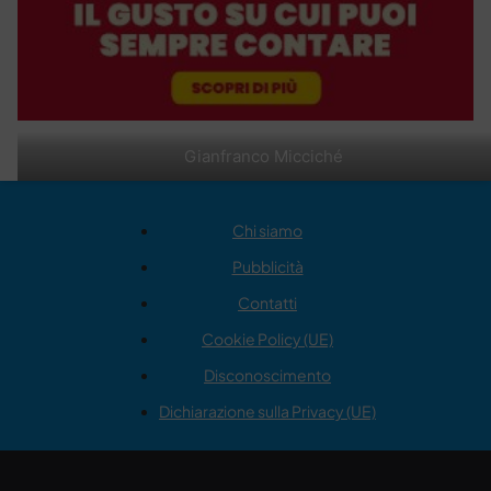
Gianfranco Micciché
Chi siamo
Pubblicità
Contatti
Cookie Policy (UE)
Disconoscimento
Dichiarazione sulla Privacy (UE)