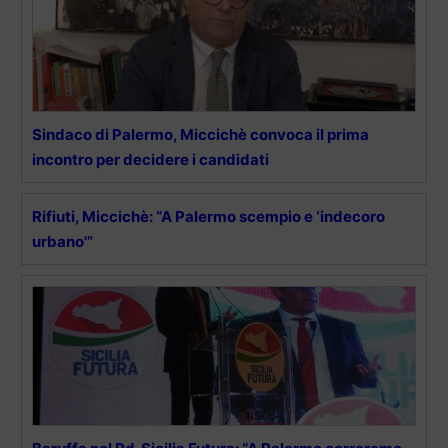
Sindaco di Palermo, Miccichè convoca il prima
incontro per decidere i candidati
Rifiuti, Miccichè: “A Palermo scempio e ‘indecoro
urbano'”