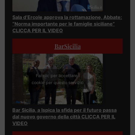
Sala d’Ercole approva la rottamazione, Abbate:
“Norma importante per le famiglie siciliane”
CLICCA PER IL VIDEO
BarSicilia
Fai clic per accettare i
cookie per questo servizio
Bar Sicilia, a Ispica la sfida per il futuro passa
dal nuovo governo della città CLICCA PER IL
VIDEO