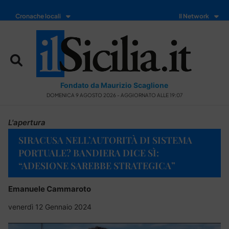
Cronache locali
Il Network
Fondato da Maurizio Scaglione
DOMENICA 9 AGOSTO 2026 - AGGIORNATO ALLE 19:07
L'apertura
SIRACUSA NELL’AUTORITÀ DI SISTEMA
PORTUALE? BANDIERA DICE SÌ:
“ADESIONE SAREBBE STRATEGICA”
Emanuele Cammaroto
venerdì 12 Gennaio 2024