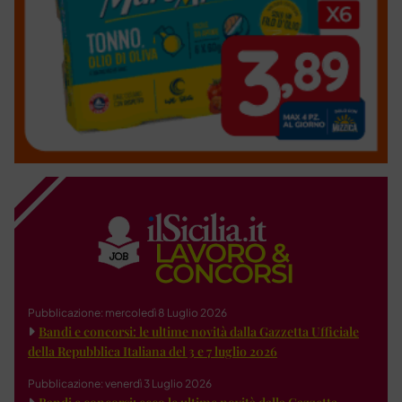
Pubblicazione: mercoledì 8 Luglio 2026
Bandi e concorsi: le ultime novità dalla Gazzetta Ufficiale
della Repubblica Italiana del 3 e 7 luglio 2026
Pubblicazione: venerdì 3 Luglio 2026