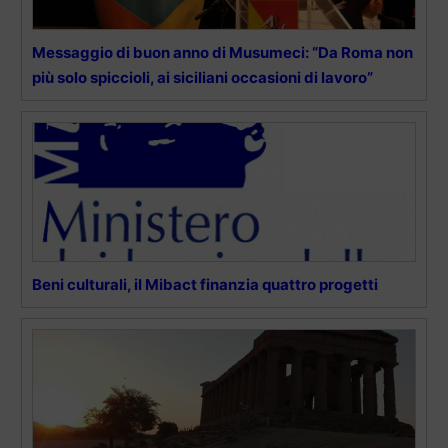
Messaggio di buon anno di Musumeci: “Da Roma non
più solo spiccioli, ai siciliani occasioni di lavoro”
Beni culturali, il Mibact finanzia quattro progetti