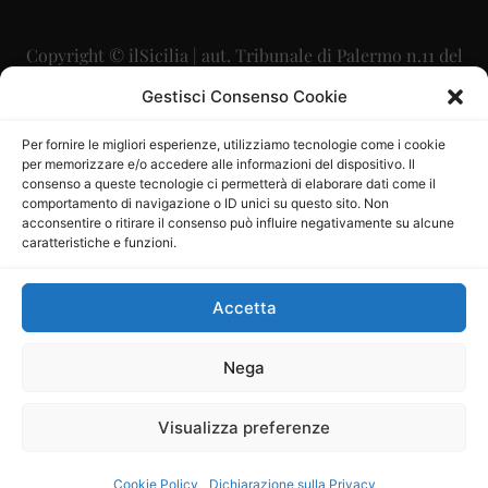
Copyright © ilSicilia | aut. Tribunale di Palermo n.11 del
29/09/2015
Gestisci Consenso Cookie
Editore: Mercurio Comunicazione Soc. Coop. A.R.L.
Per fornire le migliori esperienze, utilizziamo tecnologie come i cookie
per memorizzare e/o accedere alle informazioni del dispositivo. Il
Direttore Editoriale: Maurizio Scaglione
consenso a queste tecnologie ci permetterà di elaborare dati come il
comportamento di navigazione o ID unici su questo sito. Non
Direttore Responsabile: Maria Calabrese
acconsentire o ritirare il consenso può influire negativamente su alcune
caratteristiche e funzioni.
p.zza Sant’Oliva, 9 – 90141 – Palermo – 091335557
P.IVA: 06334930820
Accetta
Mercurio Comunicazione Società Cooperativa a r.l. è
iscritta al Registro degli Operatori di Comunicazione al
Nega
numero 26988
Visualizza preferenze
Sito gestito da
La Digitale srl
–
info@ladigitale.it
Cookie Policy
Dichiarazione sulla Privacy