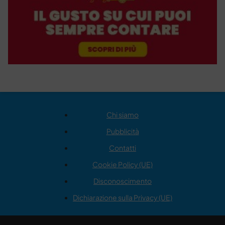
Chi siamo
Pubblicità
Contatti
Cookie Policy (UE)
Disconoscimento
Dichiarazione sulla Privacy (UE)