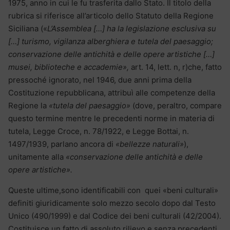
1975, anno in cui le fu trasferita dallo Stato. Il titolo della
rubrica si riferisce all’articolo dello Statuto della Regione
Siciliana («
L’Assemblea […] ha la legislazione esclusiva su
[…] turismo, vigilanza alberghiera e tutela del paesaggio;
conservazione delle antichità e delle opere artistiche […]
musei, biblioteche e accademie»,
art. 14, lett. n, r)che, fatto
pressoché ignorato, nel 1946, due anni prima della
Costituzione repubblicana, attribuì alle competenze della
Regione la
«tutela del paesaggio»
(dove, peraltro, compare
questo termine mentre le precedenti norme in materia di
tutela, Legge Croce, n. 78/1922, e Legge Bottai, n.
1497/1939, parlano ancora di
«bellezze naturali»
),
unitamente alla
«conservazione delle antichità e delle
opere artistiche».
Queste ultime,sono identificabili con quei «beni culturali»
definiti giuridicamente solo mezzo secolo dopo dal Testo
Unico (490/1999) e dal Codice dei beni culturali (42/2004).
Costituisce un fatto di assoluto rilievo e senza precedenti