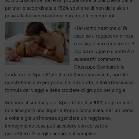
95% dichiara che non è un problema se la biancheria della
partner è scoordinata e l’82% sostiene di non dare alcun
peso alla biancheria intima durante gli incontri hot.
«
Un uomo neanche ci fa
caso se il reggiseno è rosa
e lo slip è nero oppure se il
top ha le righe e il sotto è a
quadretti
» commenta
Giuseppe Gambardella,
fondatore di SpeedDate.it, e di SpeedVacanze.it, portale
quest’ultimo che per primo ha introdotto in Italia l’esclusiva
formula dei viaggi e delle crociere di gruppo per single.
Secondo il sondaggio di SpeedDate.it, il
60%
degli uomini
non ama però una lingerie troppo complicata. Per un uomo
a volte è già un’impresa sganciare un reggiseno,
immaginiamo cosa può accadere con corsetti e
giarrettiere. È meglio andare sul semplice.