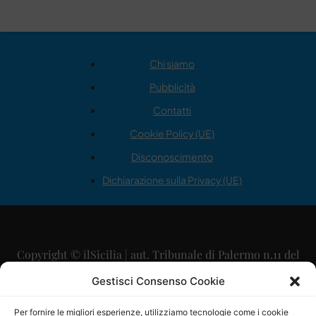
Chi siamo
Pubblicità
Contatti
Cookie Policy (UE)
Disconoscimento
Dichiarazione sulla Privacy (UE)
Copyright © ilSicilia | aut. Tribunale di Palermo n.11 del
29/09/2015
Gestisci Consenso Cookie
Editore: Mercurio Comunicazione Soc. Coop. A.R.L.
Per fornire le migliori esperienze, utilizziamo tecnologie come i cookie