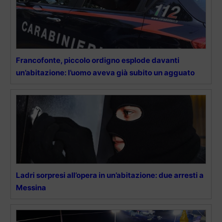
Francofonte, piccolo ordigno esplode davanti
un’abitazione: l’uomo aveva già subito un agguato
Ladri sorpresi all’opera in un’abitazione: due arresti a
Messina