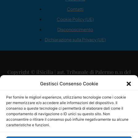
Contatti
Cookie Policy (UE)
Disconoscimento
Dichiarazione sulla Privacy (UE)
Copyright © ilSicilia | aut. Tribunale di Palermo n.11 del
29/09/2015
Gestisci Consenso Cookie
Editore: Mercurio Comunicazione Soc. Coop. A.R.L.
Per fornire le migliori esperienze, utilizziamo tecnologie come i cookie
per memorizzare e/o accedere alle informazioni del dispositivo. Il
Direttore Editoriale: Maurizio Scaglione
consenso a queste tecnologie ci permetterà di elaborare dati come il
comportamento di navigazione o ID unici su questo sito. Non
Direttore Responsabile: Maria Calabrese
acconsentire o ritirare il consenso può influire negativamente su alcune
caratteristiche e funzioni.
p.zza Sant’Oliva, 9 – 90141 – Palermo – 091335557