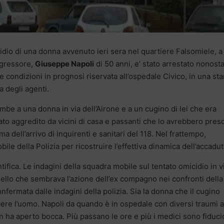
cidio di una donna avvenuto ieri sera nel quartiere Falsomiele, a
ggressore,
Giuseppe Napoli
di 50 anni, e’ stato arrestato nonost
ie condizioni in prognosi riservata all’ospedale Civico, in una st
a degli agenti.
ambe a una donna in via dell’Airone e a un cugino di lei che era
to aggredito da vicini di casa e passanti che lo avrebbero pres
ma dell’arrivo di inquirenti e sanitari del 118. Nel frattempo,
le della Polizia per ricostruire l’effettiva dinamica dell’accadut
ntifica. Le indagini della squadra mobile sul tentato omicidio in v
ello che sembrava l’azione dell’ex compagno nei confronti della
fermata dalle indagini della polizia. Sia la donna che il cugino
cere l’uomo. Napoli da quando è in ospedale con diversi traumi a
non ha aperto bocca. Più passano le ore e più i medici sono fiduci