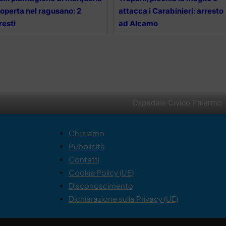
operta nel ragusano: 2
attacca i Carabinieri: arresto
resti
ad Alcamo
Ospedale Civico Palermo
Chi siamo
Pubblicità
Contatti
Cookie Policy (UE)
Disconoscimento
Dichiarazione sulla Privacy (UE)