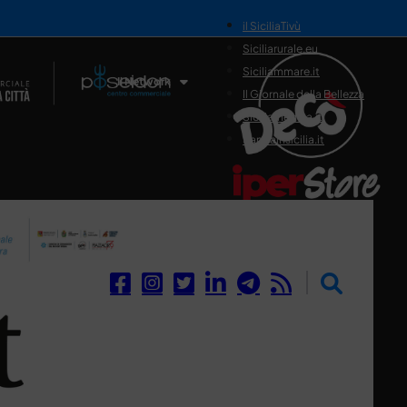
il SiciliaTivù
Siciliarurale.eu
Siciliammare.it
Il Network
Il Giornale della Bellezza
Siciliamedica.it
Sanitainsicilia.it