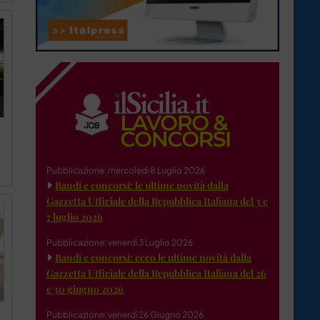
Pubblicazione: mercoledì 8 Luglio 2026
Bandi e concorsi: le ultime novità dalla
Gazzetta Ufficiale della Repubblica Italiana del 3 e
7 luglio 2026
Pubblicazione: venerdì 3 Luglio 2026
Bandi e concorsi: ecco le ultime novità dalla
Gazzetta Ufficiale della Repubblica Italiana del 26
e 30 giugno 2026
Pubblicazione: venerdì 26 Giugno 2026