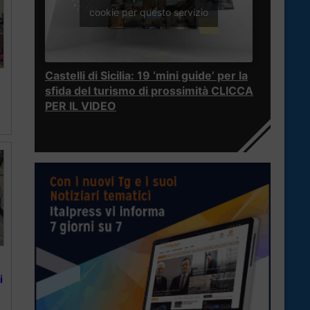
cookie per questo servizio
Castelli di Sicilia: 19 ‘mini guide’ per la
sfida del turismo di prossimità CLICCA
PER IL VIDEO
i