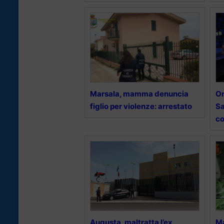
Marsala, mamma denuncia
Om
figlio per violenze: arrestato
Sa
co
Augusta, maltratta l’ex
Ma