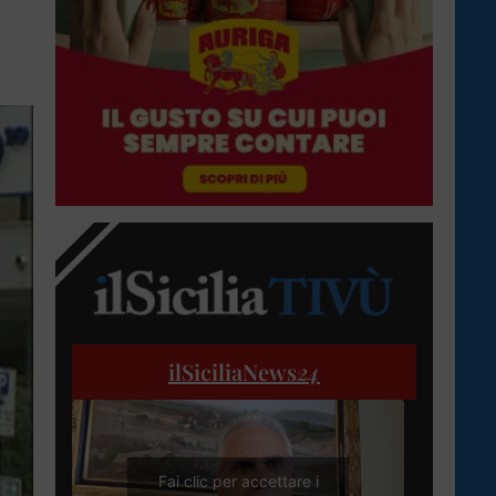
ilSiciliaNews
24
Fai clic per accettare i