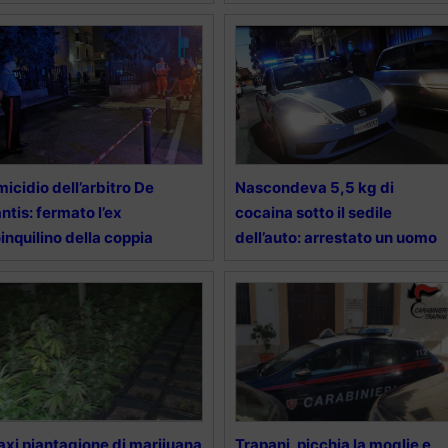
icidio dell’arbitro De
Nascondeva 5,5 kg di
ntis: fermato l’ex
cocaina sotto il sedile
inquilino della coppia
dell’auto: arrestato un uomo
xi piantagione di marijuana
Trapani, picchia la moglie e