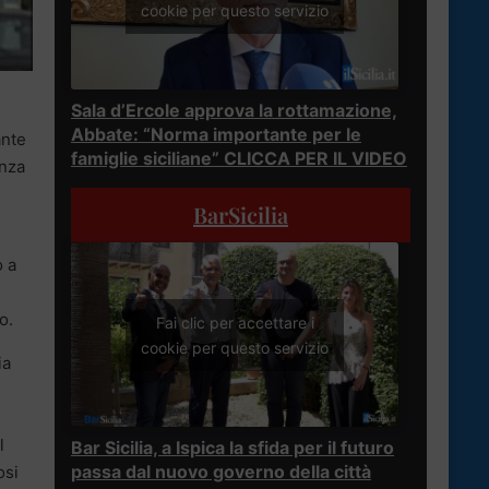
cookie per questo servizio
Sala d’Ercole approva la rottamazione,
Abbate: “Norma importante per le
ante
famiglie siciliane” CLICCA PER IL VIDEO
anza
BarSicilia
o a
o.
Fai clic per accettare i
cookie per questo servizio
ia
l
Bar Sicilia, a Ispica la sfida per il futuro
passa dal nuovo governo della città
osi