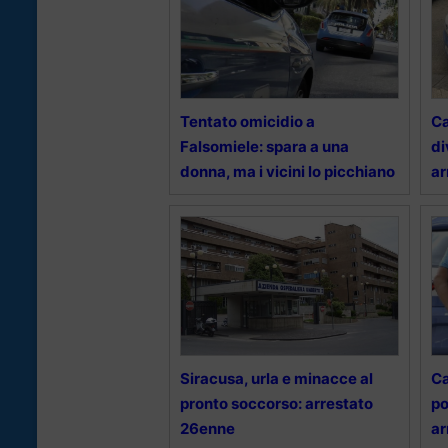
Tentato omicidio a
Ca
Falsomiele: spara a una
di
donna, ma i vicini lo picchiano
ar
Siracusa, urla e minacce al
Ca
pronto soccorso: arrestato
po
26enne
ar