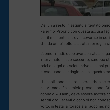
C’e’ un arresto in seguito al tentato omi
Palermo. Proprio con questa accusa l’a
per il momento si trovi ricoverato in ser
che da ore e’ sotto la stretta sorveglianz
L’uomo, infatti, dopo aver sparato alle g
intervenuto in suo soccorso, sarebbe sta
calci e pugni e lasciato privo di sensi pri
proseguono le indagini della squadra mobi
I bossoli sono stati recuperati dalla scie
dell’Airone a Falsomiele proseguono. Qu
donna di 49 anni, deve essere ancora con
sentiti dagli agenti dicono di non conos
volto, in testa, al torace e all’addome, 