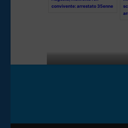
convivente: arrestato 35enne
sc
ar