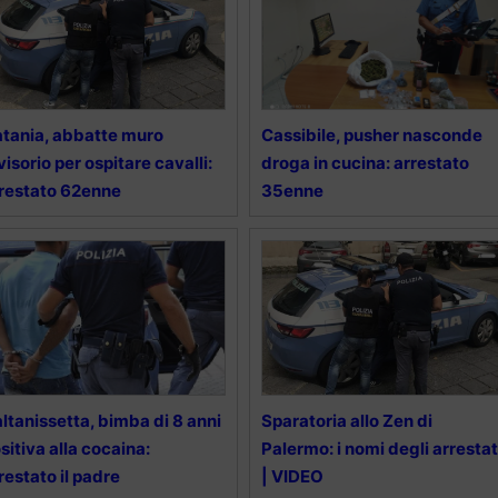
tania, abbatte muro
Cassibile, pusher nasconde
visorio per ospitare cavalli:
droga in cucina: arrestato
restato 62enne
35enne
ltanissetta, bimba di 8 anni
Sparatoria allo Zen di
sitiva alla cocaina:
Palermo: i nomi degli arrestat
restato il padre
| VIDEO