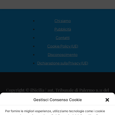
Chi siamo
Pubblicità
Contatti
Cookie Policy (UE)
Disconoscimento
Dichiarazione sulla Privacy (UE)
Copyright © ilSicilia | aut. Tribunale di Palermo n.11 del
29/09/2015
Gestisci Consenso Cookie
Editore: Mercurio Comunicazione Soc. Coop. A.R.L.
Per fornire le migliori esperienze, utilizziamo tecnologie come i cookie