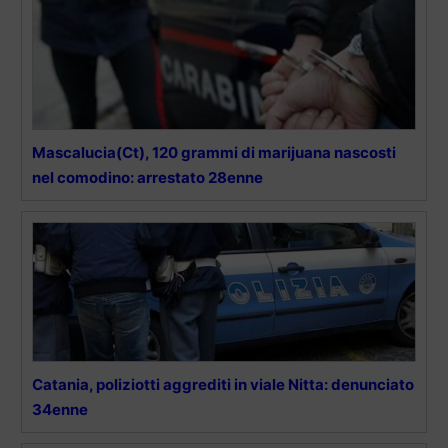
Mascalucia(Ct), 120 grammi di marijuana nascosti
nel comodino: arrestato 28enne
Catania, poliziotti aggrediti in viale Nitta: denunciato
34enne