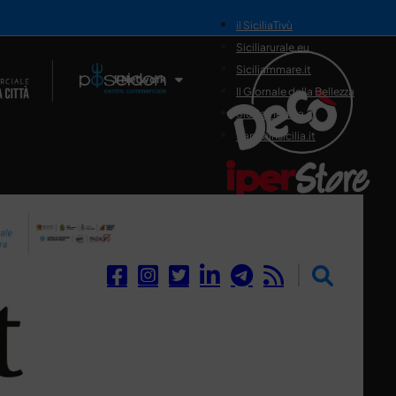
il SiciliaTivù
Siciliarurale.eu
Siciliammare.it
Il Network
Il Giornale della Bellezza
Siciliamedica.it
Sanitainsicilia.it