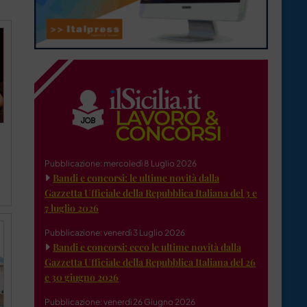
Pubblicazione: mercoledì 8 Luglio 2026
Bandi e concorsi: le ultime novità dalla
Gazzetta Ufficiale della Repubblica Italiana del 3 e
7 luglio 2026
Pubblicazione: venerdì 3 Luglio 2026
Bandi e concorsi: ecco le ultime novità dalla
Gazzetta Ufficiale della Repubblica Italiana del 26
e 30 giugno 2026
Pubblicazione: venerdì 26 Giugno 2026