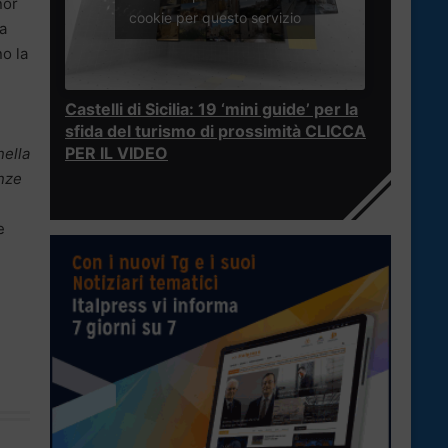
nor
cookie per questo servizio
ha
no la
Castelli di Sicilia: 19 ‘mini guide’ per la
sfida del turismo di prossimità CLICCA
PER IL VIDEO
nella
enze
e