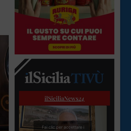
ilSiciliaNews
24
Fai clic per accettare i