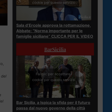
cookie per questo servizio
Sala d’Ercole approva la rottamazione,
Abbate: “Norma importante per le
famiglie siciliane” CLICCA PER IL VIDEO
BarSicilia
io,
Fai clic per accettare i
 del
cookie per questo servizio
e
del
Bar Sicilia, a Ispica la sfida per il futuro
passa dal nuovo governo della città