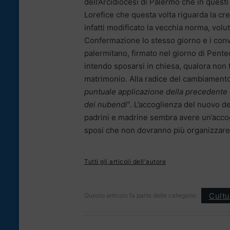
dell’Arcidiocesi di Palermo che in quest
Lorefice che questa volta riguarda la cr
infatti modificato la vecchia norma, volu
Confermazione lo stesso giorno e i conv
palermitano, firmato nel giorno di Pentec
intendo sposarsi in chiesa, qualora non
matrimonio. Alla radice del cambiamento,
puntuale applicazione della precedente 
dei nubendi
”. L’accoglienza del nuovo d
padrini e madrine sembra avere un’accogl
sposi che non dovranno più organizzare
Tutti gli articoli dell'autore
Cultu
Questo articolo fa parte delle categorie: