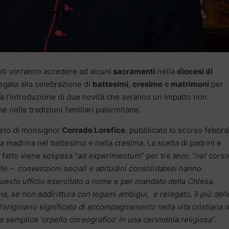
ti vorranno accedere ad alcuni
sacramenti
nella
diocesi di
egata alla celebrazione di
battesimi
,
cresime
e
matrimoni
per
à l’introduzione di due novità che avranno un impatto non
he nelle tradizioni familiari palermitane.
reto di monsignor
Corrado Lorefice
, pubblicato lo scorso febbra
lla madrina nel battesimo e nella cresima. La scelta di padrini e
 fatto viene sospesa “
ad experimentum
” per tre anni: “
nel corso
le –
convenzioni sociali e abitudini consolidatesi hanno
questo ufficio esercitato a nome e per mandato della Chiesa.
la, se non addirittura con legami ambigui,
e relegato, il più dell
l’originario significato di accompagnamento nella vita cristiana 
a semplice ‘orpello coreografico’ in una cerimonia religiosa
”.