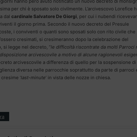
i giorni hanno però avuto notificato un nuovo decreto di monsig
esima per chi è sposato solo civilmente. L’arcivescovo Lorefice 
ta dal
cardinale Salvatore De Giorgi
, per cui i nubendi riceveva
iventi il giorno prima. Secondo il nuovo decreto del Presule
oste, i conviventi o quanti sono sposati solo con rito civile che
 fossero cresimati, si cresimeranno dopo la celebrazione del
 si legge nel decreto, “
le difficoltà riscontrate da molti Parroci 
disposizione arcivescovile a motivo di alcune ragionevoli esig
ecreto arcivescovile a differenza di quello per la sospensione di
ienza diversa nelle parrocchie soprattutto da parte di parroci 
 cresime ‘
last-minute
’ in vista delle nozze in chiesa.
ra