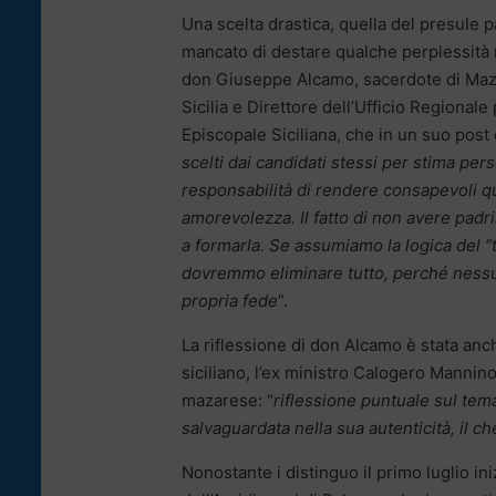
Una scelta drastica, quella del presule 
mancato di destare qualche perplessità 
don Giuseppe Alcamo, sacerdote di Mazar
Sicilia e Direttore dell’Ufficio Regional
Episcopale Siciliana, che in un suo post
scelti dai candidati stessi per stima pers
responsabilità di rendere consapevoli que
amorevolezza. Il fatto di non avere padr
a formarla. Se assumiamo la logica del “
dovremmo eliminare tutto, perché nessu
propria fede
”.
La riflessione di don Alcamo è stata anc
siciliano, l’ex ministro Calogero Manni
mazarese: “
riflessione puntuale sul tema
salvaguardata nella sua autenticità, il c
Nonostante i distinguo il primo luglio ini