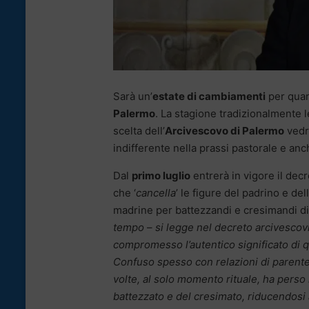
Sarà un’
estate di cambiamenti
per quan
Palermo
. La stagione tradizionalmente l
scelta dell’
Arcivescovo di Palermo
vedr
indifferente nella prassi pastorale e anc
Dal
primo luglio
entrerà in vigore il dec
che ‘
cancella
’ le figure del padrino e de
madrine per battezzandi e cresimandi di
tempo
–
si legge nel decreto arcivescovi
compromesso l’autentico significato di 
Confuso spesso con relazioni di parente
volte, al solo momento rituale, ha perso 
battezzato e del cresimato, riducendosi 