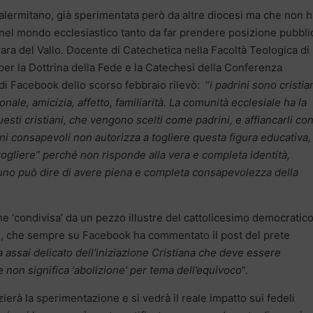
palermitano, già sperimentata però da altre diocesi ma che non h
nel mondo ecclesiastico tanto da far prendere posizione pubbli
a del Vallo. Docente di Catechetica nella Facoltà Teologica di
e per la Dottrina della Fede e la Catechesi della Conferenza
 di Facebook dello scorso febbraio rilevò:
“
i padrini sono cristia
onale, amicizia, affetto, familiarità. La comunità ecclesiale ha la
sti cristiani, che vengono scelti come padrini, e affiancarli co
ini consapevoli non autorizza a togliere questa figura educativa
togliere” perché non risponde alla vera e completa identità,
no può dire di avere piena e completa consapevolezza della
he ‘condivisa’ da un pezzo illustre del cattolicesimo democratic
no, che sempre su Facebook ha commentato il post del prete
 assai delicato dell’iniziazione Cristiana che deve essere
he non significa ‘abolizione’ per tema dell’equivoco
”.
zierà la sperimentazione e si vedrà il reale impatto sui fedeli