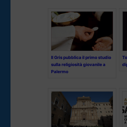
Il Gris pubblica il primo studio
To
sulla religiosità giovanile a
di
Palermo