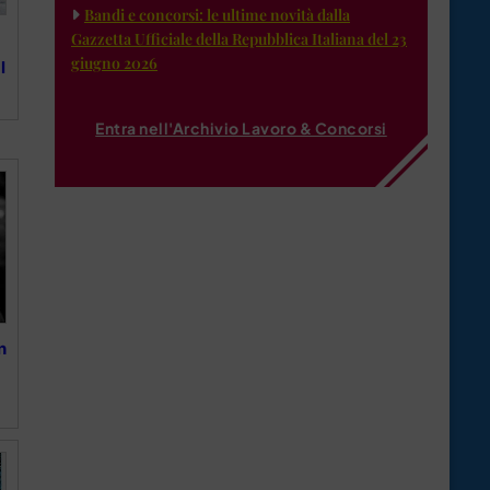
Bandi e concorsi: le ultime novità dalla
Gazzetta Ufficiale della Repubblica Italiana del 23
giugno 2026
l
Entra nell'Archivio Lavoro & Concorsi
n