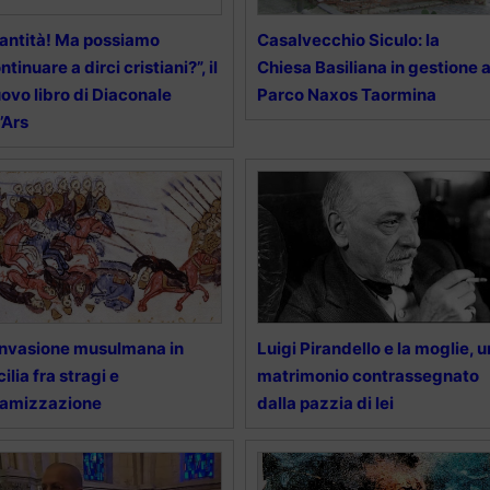
antità! Ma possiamo
Casalvecchio Siculo: la
ntinuare a dirci cristiani?”, il
Chiesa Basiliana in gestione a
ovo libro di Diaconale
Parco Naxos Taormina
l’Ars
invasione musulmana in
Luigi Pirandello e la moglie, u
cilia fra stragi e
matrimonio contrassegnato
lamizzazione
dalla pazzia di lei