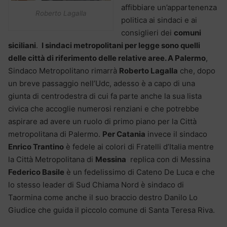
affibbiare un’appartenenza
Roberto Lagalla
politica ai sindaci e ai
consiglieri dei
comuni
siciliani
.
I sindaci metropolitani per legge sono quelli
delle città di riferimento delle relative aree. A Palermo
,
Sindaco Metropolitano rimarrà
Roberto Lagalla
che, dopo
un breve passaggio nell’Udc, adesso è a capo di una
giunta di centrodestra di cui fa parte anche la sua lista
civica che accoglie numerosi renziani e che potrebbe
aspirare ad avere un ruolo di primo piano per la Città
metropolitana di Palermo.
Per Catania
invece il sindaco
Enrico Trantino
è fedele ai colori di Fratelli d’Italia mentre
la Città Metropolitana di
Messina
replica con di Messina
Federico Basile
è un fedelissimo di Cateno De Luca e che
lo stesso leader di Sud Chiama Nord è sindaco di
Taormina come anche il suo braccio destro Danilo Lo
Giudice che guida il piccolo comune di Santa Teresa Riva.