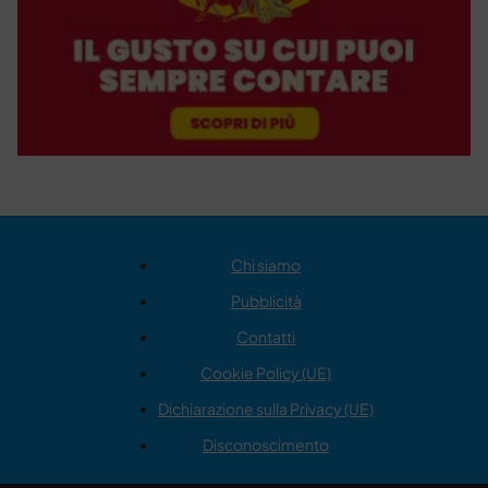
Chi siamo
Pubblicità
Contatti
Cookie Policy (UE)
Dichiarazione sulla Privacy (UE)
Disconoscimento