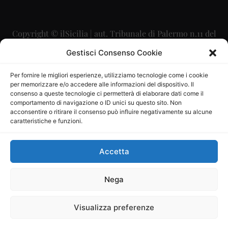
Copyright © ilSicilia | aut. Tribunale di Palermo n.11 del
29/09/2015
Gestisci Consenso Cookie
Editore: Mercurio Comunicazione Soc. Coop. A.R.L.
Per fornire le migliori esperienze, utilizziamo tecnologie come i cookie
per memorizzare e/o accedere alle informazioni del dispositivo. Il
Direttore Editoriale: Maurizio Scaglione
consenso a queste tecnologie ci permetterà di elaborare dati come il
comportamento di navigazione o ID unici su questo sito. Non
Direttore Responsabile: Maria Calabrese
acconsentire o ritirare il consenso può influire negativamente su alcune
caratteristiche e funzioni.
p.zza Sant’Oliva, 9 – 90141 – Palermo – 091335557
P.IVA: 06334930820
Accetta
Mercurio Comunicazione Società Cooperativa a r.l. è
iscritta al Registro degli Operatori di Comunicazione al
Nega
numero 26988
Visualizza preferenze
Sito gestito da
La Digitale srl
–
info@ladigitale.it