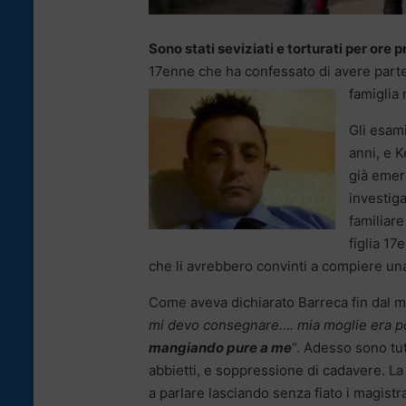
Sono stati seviziati e torturati per ore p
17enne che ha confessato di avere partec
famiglia 
Gli esami
anni, e K
già emer
investiga
familiare
figlia 1
che li avrebbero convinti a compiere un
Come aveva dichiarato Barreca fin dal mo
mi devo consegnare…. mia moglie era po
mangiando pure a me
“. Adesso sono tut
abbietti, e soppressione di cadavere. La
a parlare lasciando senza fiato i magistr