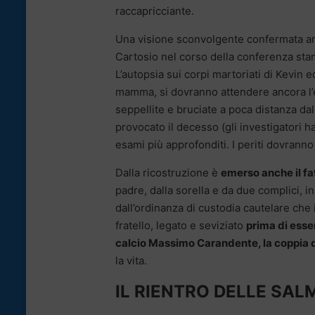
raccapricciante.
Una visione sconvolgente confermata an
Cartosio nel corso della conferenza sta
L’autopsia sui corpi martoriati di Kevin e
mamma, si dovranno attendere ancora l’es
seppellite e bruciate a poca distanza dal
provocato il decesso (gli investigatori
esami più approfonditi. I periti dovrann
Dalla ricostruzione è
emerso anche il fa
padre, dalla sorella e da due complici, 
dall’ordinanza di custodia cautelare che
fratello, legato e seviziato
prima di esse
calcio Massimo Carandente, la coppia di
la vita.
IL RIENTRO DELLE SAL