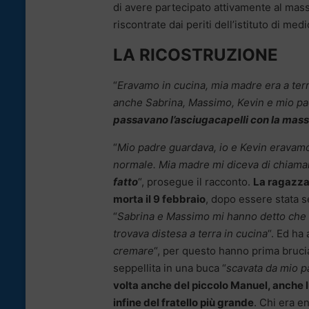
di avere partecipato attivamente al mass
riscontrate dai periti dell’istituto di med
LA RICOSTRUZIONE
“
Eravamo in cucina, mia madre era a terra
anche Sabrina, Massimo, Kevin e mio pa
passavano l’asciugacapelli con la mass
“
Mio padre guardava, io e Kevin eravamo
normale. Mia madre mi diceva di chiamare
fatto
“, prosegue il racconto.
La ragazza 
morta il 9 febbraio
, dopo essere stata s
“
Sabrina e Massimo mi hanno detto che h
trovava distesa a terra in cucina
“. Ed ha
cremare
“, per questo hanno prima brucia
seppellita in una buca “
scavata da mio p
volta anche del piccolo Manuel, anche lu
infine del fratello più grande
. Chi era e