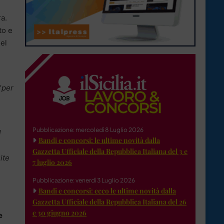
ra.
to e
el
“
per
Pubblicazione: mercoledì 8 Luglio 2026
l
Bandi e concorsi: le ultime novità dalla
Gazzetta Ufficiale della Repubblica Italiana del 3 e
ite
7 luglio 2026
Pubblicazione: venerdì 3 Luglio 2026
Bandi e concorsi: ecco le ultime novità dalla
Gazzetta Ufficiale della Repubblica Italiana del 26
e 30 giugno 2026
e