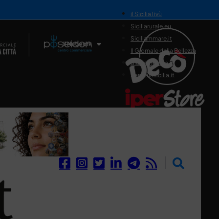
il SiciliaTivù
Siciliarurale.eu
Siciliammare.it
Il Network
Il Giornale della Bellezza
Siciliamedica.it
Sanitainsicilia.it