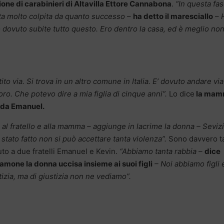
ione di carabinieri di Altavilla Ettore Cannabona
.
“In questa fa
sta molto colpita da quanto successo
–
ha detto il maresciallo
–
 dovuto subite tutto questo. Ero dentro la casa, ed è meglio no
to via. Si trova in un altro comune in Italia. E’ dovuto andare via
oro. Che potevo dire a mia figlia di cinque anni”.
Lo dice
la ma
 da Emanuel.
 al fratello e alla mamma – aggiunge in lacrime la donna – Seviz
 stato fatto non si può accettare tanta violenza”.
Sono davvero ta
uto a due fratelli Emanuel e Kevin.
“Abbiamo tanta rabbia –
dice
amone la donna uccisa insieme ai suoi figli
– Noi abbiamo figli 
tizia, ma di giustizia non ne vediamo”.