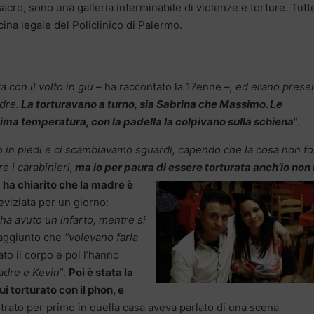
acro, sono una galleria interminabile di violenze e torture. Tutt
icina legale del Policlinico di Palermo.
 con il volto in giù
– ha raccontato la 17enne –
, ed erano presen
dre.
La torturavano a turno, sia Sabrina che Massimo. Le
ima temperatura, con la padella la colpivano sulla schiena
“.
 in piedi e ci scambiavamo sguardi, capendo che la cosa non f
 i carabinieri,
ma io per paura
di essere torturata anch’io non 
ha chiarito che la madre è
eviziata per un giorno:
a avuto un infarto, mentre si
 aggiunto che
“volevano farla
to il corpo e poi l’hanno
adre e Kevin
“.
Poi è stata la
i torturato con il phon, e
ntrato per primo in quella casa aveva parlato di una scena