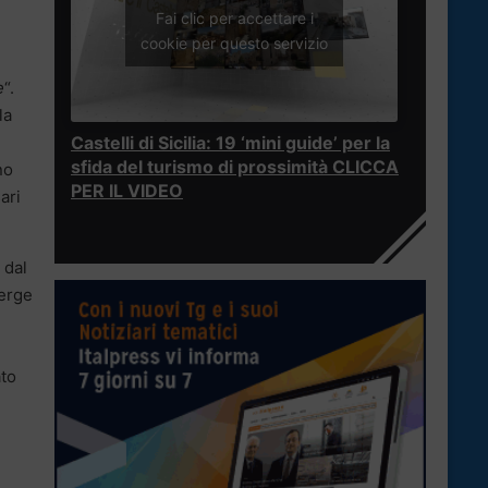
Fai clic per accettare i
cookie per questo servizio
e
“.
la
Castelli di Sicilia: 19 ‘mini guide’ per la
sfida del turismo di prossimità CLICCA
no
PER IL VIDEO
ari
 dal
merge
ato