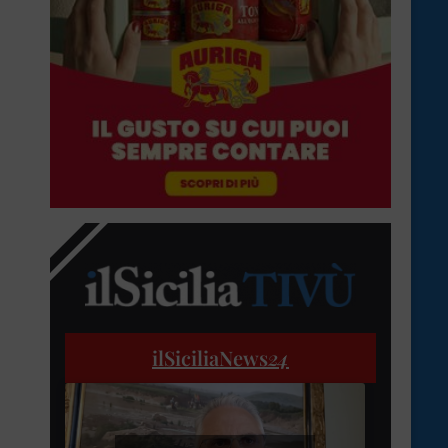
ilSiciliaNews
24