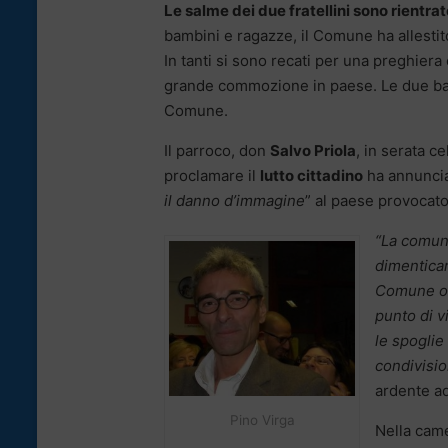
Le salme dei due fratellini sono rientrat
bambini e ragazze, il Comune ha allestit
In tanti si sono recati per una preghiera
grande commozione in paese. Le due bar
Comune.
Il parroco, don
Salvo Priola
, in serata c
proclamare il
lutto cittadino
ha annuncia
il danno d’immagine
” al paese provocat
“La comuni
dimenticar
Comune ovv
punto di v
le spogli
condivisio
ardente ad 
Pino Virga
Nella came