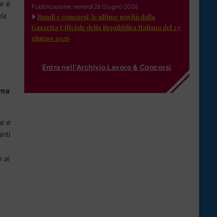
se è
Pubblicazione: venerdì 26 Giugno 2026
Ha
Bandi e concorsi: le ultime novità dalla
Gazzetta Ufficiale della Repubblica Italiana del 23
n
giugno 2026
Entra nell'Archivio Lavoro & Concorsi
mma
ie e
nti
e ai