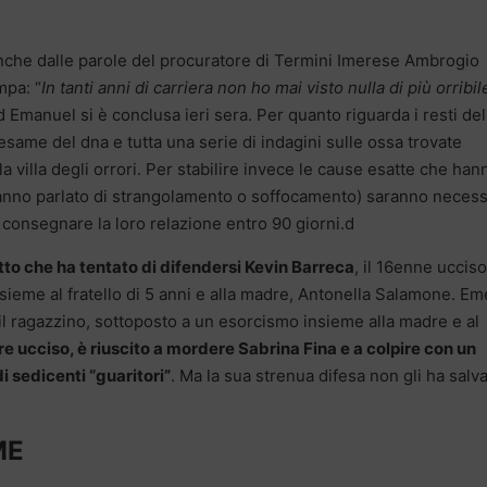
che dalle parole del procuratore di Termini Imerese Ambrogio
mpa: “
In tanti anni di carriera non ho mai visto nulla di più orribil
d Emanuel si è conclusa ieri sera. Per quanto riguarda i resti del
ame del dna e tutta una serie di indagini sulle ossa trovate
la villa degli orrori. Per stabilire invece le cause esatte che han
 hanno parlato di strangolamento o soffocamento) saranno necess
o consegnare la loro relazione entro 90 giorni.d
tto che ha tentato di difendersi Kevin Barreca
, il 16enne ucciso
insieme al fratello di 5 anni e alla madre, Antonella Salamone. E
 il ragazzino, sottoposto a un esorcismo insieme alla madre e al
re ucciso, è riuscito a mordere Sabrina Fina e a colpire con un
 sedicenti “guaritori”
. Ma la sua strenua difesa non gli ha salv
ME