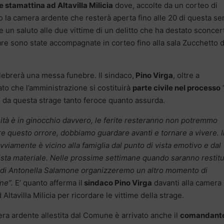
e stamattina ad Altavilla Milicia
dove, accolte da un corteo di
o la camera ardente che resterà aperta fino alle 20 di questa se
 e un saluto alle due vittime di un delitto che ha destato sconcer
e sono state accompagnate in corteo fino alla sala Zucchetto d
elebrerà una messa funebre. Il sindaco,
Pino Virga
, oltre a
to che l’amministrazione si costituirà
parte civile nel processo
o da questa strage tanto feroce quanto assurda.
tà è in ginocchio davvero, le ferite resteranno non potremmo
e questo orrore, dobbiamo guardare avanti e tornare a vivere. I
iamente è vicino alla famiglia dal punto di vista emotivo e dal
ista materiale. Nelle prossime settimane quando saranno restitu
e di Antonella Salamone organizzeremo un altro momento di
ne”.
E’ quanto afferma il
sindaco Pino Virga
davanti alla camera
Altavilla Milicia per ricordare le vittime della strage.
ra ardente allestita dal Comune è arrivato anche il
comandant