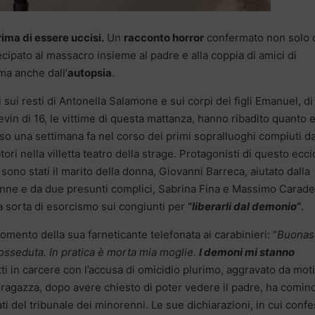
rima di essere uccisi.
Un
racconto horror
confermato non solo d
ipato al massacro insieme al padre e alla coppia di amici di
ma anche dall’
autopsia
.
 sui resti di Antonella Salamone e sui corpi dei figli Emanuel, di
evin di 16, le vittime di questa mattanza, hanno ribadito quanto 
so una settimana fa nel corso dei primi sopralluoghi compiuti da
tori nella villetta teatro della strage. Protagonisti di questo ecci
 sono stati il marito della donna, Giovanni Barreca, aiutato dalla
7enne e da due presunti complici, Sabrina Fina e Massimo Carade
a sorta di esorcismo sui congiunti per
“
liberarli dal demonio
“
.
mento della sua farneticante telefonata ai carabinieri: “
Buonas
sseduta. In pratica è morta mia moglie.
I demoni mi stanno
ti in carcere con l’accusa di omicidio plurimo, aggravato da moti
 ragazza, dopo avere chiesto di poter vedere il padre, ha cominc
ati del tribunale dei minorenni. Le sue dichiarazioni, in cui conf