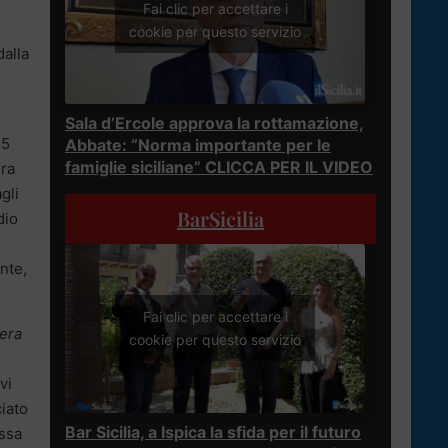
Fai clic per accettare i
cookie per questo servizio
alla
Sala d’Ercole approva la rottamazione,
 5
Abbate: “Norma importante per le
famiglie siciliane” CLICCA PER IL VIDEO
era
gli
BarSicilia
dio
nte,
Fai clic per accettare i
era
cookie per questo servizio
vi
iato
Bar Sicilia, a Ispica la sfida per il futuro
essa