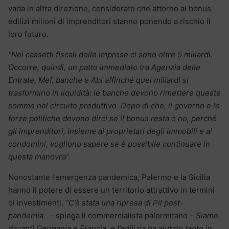
vada in altra direzione, considerato che attorno al bonus
edilizi milioni di imprenditori stanno ponendo a rischio il
loro futuro.
“Nei cassetti fiscali delle imprese ci sono oltre 5 miliardi.
Occorre, quindi, un patto immediato tra Agenzia delle
Entrate, Mef, banche e Abi affinché quei miliardi si
trasformino in liquidità: le banche devono rimettere queste
somme nel circuito produttivo. Dopo di che, il governo e le
forze politiche devono dirci se il bonus resta o no, perché
gli imprenditori, insieme ai proprietari degli immobili e ai
condomini, vogliono sapere se è possibile continuare in
questa manovra”.
Nonostante l’emergenza pandemica, Palermo e la Sicilia
hanno il potere di essere un territorio attrattivo in termini
di investimenti.
“C’è stata una ripresa di Pil post-
pandemia.
– spiega il commercialista palermitano –
Siamo
davanti Germania e Francia, e l’edilizia ha aiutato tanto in