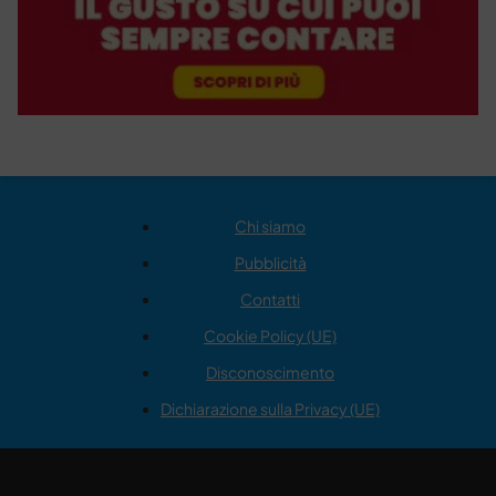
Chi siamo
Pubblicità
Contatti
Cookie Policy (UE)
Disconoscimento
Dichiarazione sulla Privacy (UE)