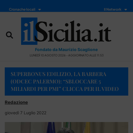
Cronache locali
Il Network
Fondato da Maurizio Scaglione
LUNEDÌ 10 AGOSTO 2026 - AGGIORNATO ALLE 11:53
SUPERBONUS EDILIZIO, LA BARBERA
(ODCEC PALERMO): “SBLOCCARE 5
MILIARDI PER PMI” CLICCA PER IL VIDEO
Redazione
giovedì 7 Luglio 2022