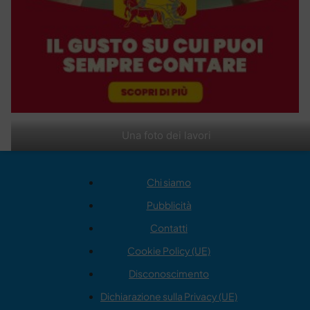
Una foto dei lavori
Chi siamo
Pubblicità
Contatti
Cookie Policy (UE)
Disconoscimento
Dichiarazione sulla Privacy (UE)