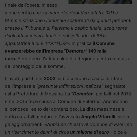
finale dell’opera. In esso
viene scritto che
«a meno dei debiti/crediti tra l’ATI e
l’Amministrazione Comunale scaturenti da giudizi pendenti
presso il Tribunale di Palermo il debito finale, scaturente
dagli atti di misura finale e dal collaudo, dell’ATI
appaltatrice è di € 149.111,52»
. In pratica
il Comune
avanzerebbe dall’impresa “
Demoter
” 149 mila
euro.
Serve però l’ultimo ok della Regione per la chiusura
del conteggio delle somme.
I lavori, partiti nel
2002
, si bloccarono a causa di ritardi
dell’impresa e
“presunte infiltrazioni mafiose”
segnalate
dalla Prefettura di Messina. La “
Demoter
” poi fallì nel 2013
e nel 2016 fece causa al Comune di Palermo. Ancora non
si conosce l’esito del contenzioso. La ditta messinese è
sotto cura fallimentare e l’avvocato
Angelo Vitarelli
, svela
gli aggiornamenti:
«Abbiamo chiesto al Comune di Palermo
un risarcimento danni di circa
un milione di euro
–
dice a