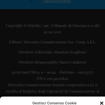
Disconoscimento
Copyright © ilSicilia | aut. Tribunale di Palermo n.11 del
29/09/2015
Editore: Mercurio Comunicazione Soc. Coop. A.R.L.
Direttore Editoriale: Maurizio Scaglione
Direttore Responsabile: Maria Calabrese
p.zza Sant’Oliva, 9 – 90141 – Palermo – 091335557
P.IVA: 06334930820
Mercurio Comunicazione Società Cooperativa a r.l. è
iscritta al Registro degli Operatori di Comunicazione al
numero 26988
Gestisci Consenso Cookie