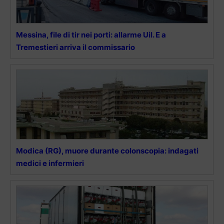
Messina, file di tir nei porti: allarme Uil. E a
Tremestieri arriva il commissario
Modica (RG), muore durante colonscopia: indagati
medici e infermieri