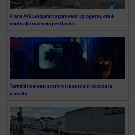
Frana A18 Letojanni: approvato il progetto, ora è
conto alla rovescia per i lavori
Termini Imerese: scontro tra auto e tir blocca la
viabilità