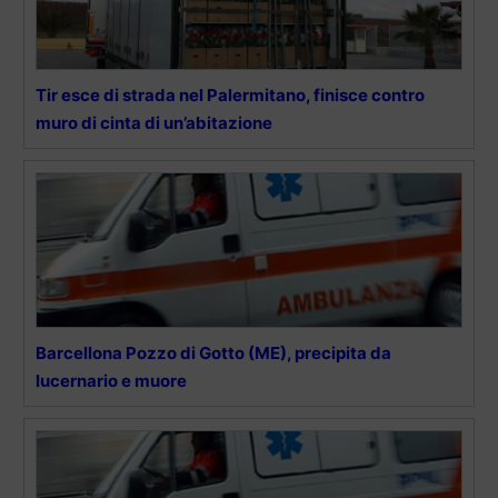
Tir esce di strada nel Palermitano, finisce contro
muro di cinta di un’abitazione
Barcellona Pozzo di Gotto (ME), precipita da
lucernario e muore