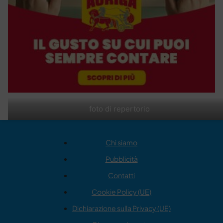
foto di repertorio
Chi siamo
Pubblicità
Contatti
Cookie Policy (UE)
Dichiarazione sulla Privacy (UE)