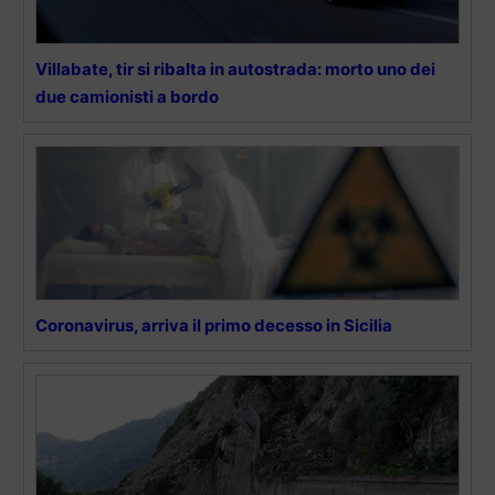
Villabate, tir si ribalta in autostrada: morto uno dei
due camionisti a bordo
Coronavirus, arriva il primo decesso in Sicilia