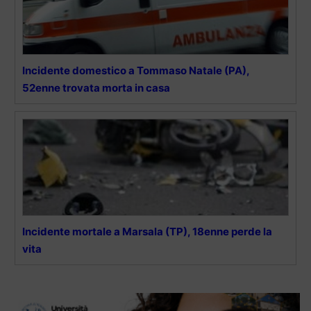
Incidente domestico a Tommaso Natale (PA),
52enne trovata morta in casa
Incidente mortale a Marsala (TP), 18enne perde la
vita