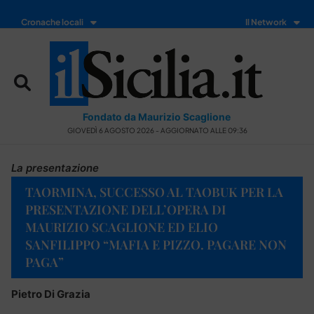
Cronache locali
Il Network
Fondato da Maurizio Scaglione
GIOVEDÌ 6 AGOSTO 2026 - AGGIORNATO ALLE 09:36
La presentazione
TAORMINA, SUCCESSO AL TAOBUK PER LA
PRESENTAZIONE DELL’OPERA DI
MAURIZIO SCAGLIONE ED ELIO
SANFILIPPO “MAFIA E PIZZO. PAGARE NON
PAGA”
Pietro Di Grazia