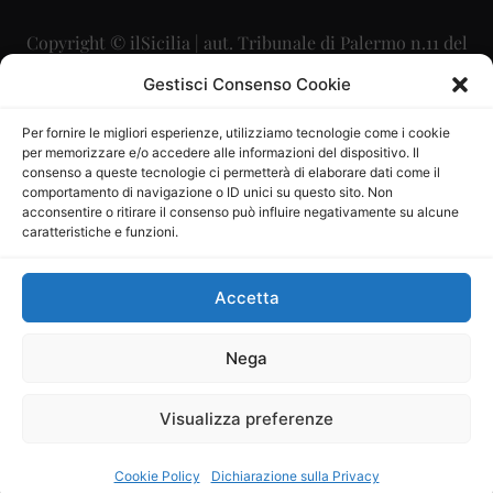
Copyright © ilSicilia | aut. Tribunale di Palermo n.11 del
29/09/2015
Gestisci Consenso Cookie
Editore: Mercurio Comunicazione Soc. Coop. A.R.L.
Per fornire le migliori esperienze, utilizziamo tecnologie come i cookie
per memorizzare e/o accedere alle informazioni del dispositivo. Il
Direttore Editoriale: Maurizio Scaglione
consenso a queste tecnologie ci permetterà di elaborare dati come il
comportamento di navigazione o ID unici su questo sito. Non
Direttore Responsabile: Maria Calabrese
acconsentire o ritirare il consenso può influire negativamente su alcune
caratteristiche e funzioni.
p.zza Sant’Oliva, 9 – 90141 – Palermo – 091335557
P.IVA: 06334930820
Accetta
Mercurio Comunicazione Società Cooperativa a r.l. è
iscritta al Registro degli Operatori di Comunicazione al
Nega
numero 26988
Visualizza preferenze
Sito gestito da
La Digitale srl
–
info@ladigitale.it
Cookie Policy
Dichiarazione sulla Privacy