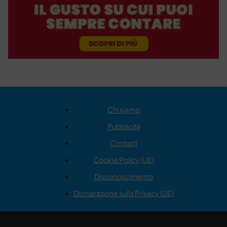
Chi siamo
Pubblicità
Contatti
Cookie Policy (UE)
Disconoscimento
Dichiarazione sulla Privacy (UE)