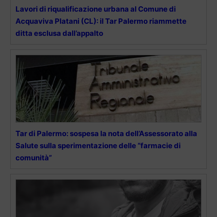
Lavori di riqualificazione urbana al Comune di
Acquaviva Platani (CL): il Tar Palermo riammette
ditta esclusa dall’appalto
Tar di Palermo: sospesa la nota dell’Assessorato alla
Salute sulla sperimentazione delle “farmacie di
comunità”