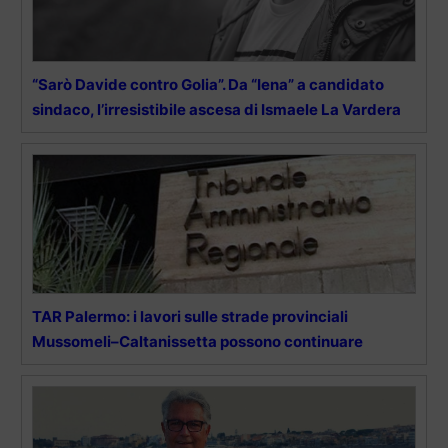
“Sarò Davide contro Golia”. Da “Iena” a candidato
sindaco, l’irresistibile ascesa di Ismaele La Vardera
TAR Palermo: i lavori sulle strade provinciali
Mussomeli–Caltanissetta possono continuare