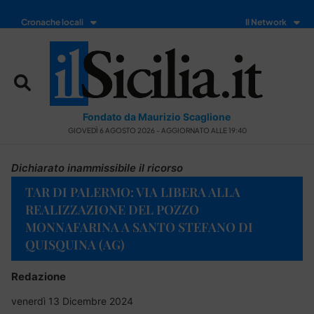
Cronache locali
Il Network
Fondato da Maurizio Scaglione
GIOVEDÌ 6 AGOSTO 2026 - AGGIORNATO ALLE 19:40
Dichiarato inammissibile il ricorso
TAR DI PALERMO: VIA LIBERA ALLA
REALIZZAZIONE DEL POZZO
MONNAFARINA A SANTO STEFANO DI
QUISQUINA (AG)
Redazione
venerdì 13 Dicembre 2024