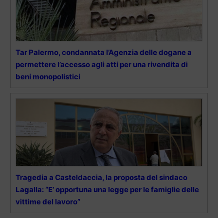
Tar Palermo, condannata l’Agenzia delle dogane a
permettere l’accesso agli atti per una rivendita di
beni monopolistici
Tragedia a Casteldaccia, la proposta del sindaco
Lagalla: “E’ opportuna una legge per le famiglie delle
vittime del lavoro”