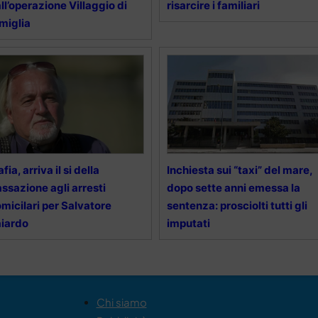
ll’operazione Villaggio di
risarcire i familiari
miglia
fia, arriva il si della
Inchiesta sui “taxi” del mare,
ssazione agli arresti
dopo sette anni emessa la
micilari per Salvatore
sentenza: prosciolti tutti gli
iardo
imputati
Chi siamo