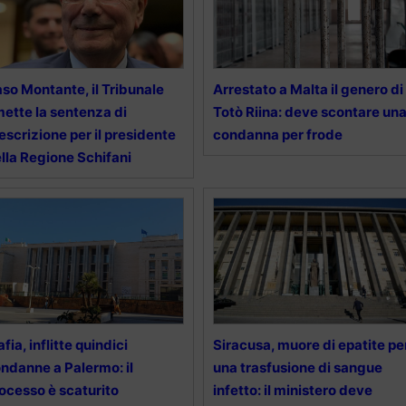
so Montante, il Tribunale
Arrestato a Malta il genero di
ette la sentenza di
Totò Riina: deve scontare un
escrizione per il presidente
condanna per frode
lla Regione Schifani
fia, inflitte quindici
Siracusa, muore di epatite pe
ndanne a Palermo: il
una trasfusione di sangue
ocesso è scaturito
infetto: il ministero deve