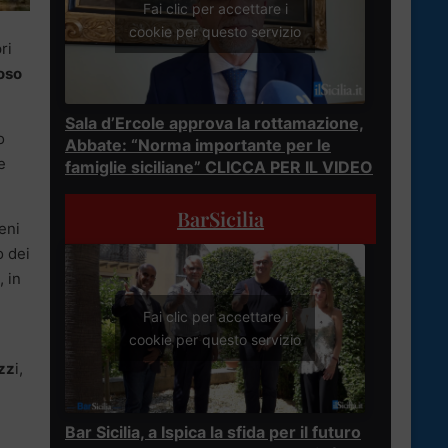
Fai clic per accettare i
cookie per questo servizio
ri
oso
Sala d’Ercole approva la rottamazione,
o
Abbate: “Norma importante per le
e
famiglie siciliane” CLICCA PER IL VIDEO
BarSicilia
eni
o dei
, in
Fai clic per accettare i
cookie per questo servizio
izz
i,
Bar Sicilia, a Ispica la sfida per il futuro