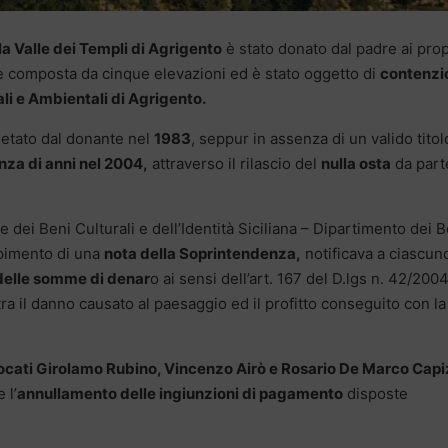
la Valle dei Templi di Agrigento
è stato donato dal padre ai prop
tura è composta da cinque elevazioni ed è stato oggetto di
contenzi
ali e Ambientali di Agrigento.
pletato dal donante nel
1983
, seppur in assenza di un valido titol
nza di anni nel 2004,
attraverso il rilascio del
nulla osta
da part
 dei Beni Culturali e dell’Identità Siciliana – Dipartimento dei B
cepimento di una
nota della Soprintendenza,
notificava a ciascun
delle somme di denar
o ai sensi dell’art. 167 del D.lgs n. 42/2004
ra il danno causato al paesaggio ed il profitto conseguito con la
vocati Girolamo Rubino, Vincenzo Airò e Rosario De Marco Cap
 l’
annullamento delle ingiunzioni di pagamento
disposte