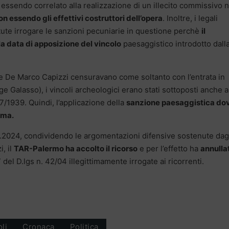
o essendo correlato alla realizzazione di un illecito commissivo 
on essendo gli effettivi costruttori dell’opera
. Inoltre, i legali
ute irrogare le sanzioni pecuniarie in questione perchè
il
la data di apposizione del vincolo
paesaggistico introdotto dall
 e De Marco Capizzi censuravano come soltanto con l’entrata in
e Galasso), i vincoli archeologici erano stati sottoposti anche a
97/1939. Quindi, l’applicazione della
sanzione paesaggistica do
ima.
5.2024, condividendo le argomentazioni difensive sostenute dag
, il
TAR-Palermo ha accolto il ricorso
e per l’effetto ha
annullat
 del D.lgs n. 42/04 illegittimamente irrogate ai ricorrenti.
oli
Cronaca
Politica