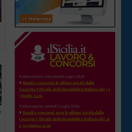
a
Pubblicazione: mercoledì 8 Luglio 2026
Bandi e concorsi: le ultime novità dalla
Gazzetta Ufficiale della Repubblica Italiana del 3 e
7 luglio 2026
Pubblicazione: venerdì 3 Luglio 2026
r
Bandi e concorsi: ecco le ultime novità dalla
Gazzetta Ufficiale della Repubblica Italiana del 26
e 30 giugno 2026