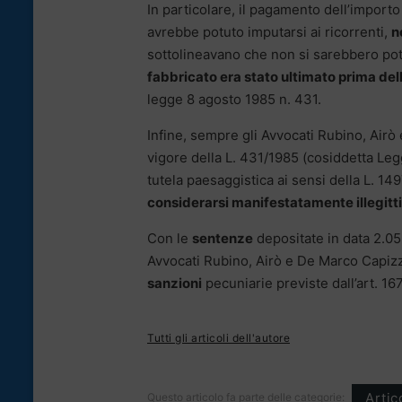
In particolare, il pagamento dell’import
avrebbe potuto imputarsi ai ricorrenti,
n
sottolineavano che non si sarebbero pot
fabbricato era stato ultimato prima del
legge 8 agosto 1985 n. 431.
Infine, sempre gli Avvocati Rubino, Airò
vigore della L. 431/1985 (cosiddetta Legg
tutela paesaggistica ai sensi della L. 14
considerarsi manifestatamente illegitt
Con le
sentenze
depositate in data 2.0
Avvocati Rubino, Airò e De Marco Capizzi
sanzioni
pecuniarie previste dall’art. 167
Tutti gli articoli dell'autore
Artic
Questo articolo fa parte delle categorie: