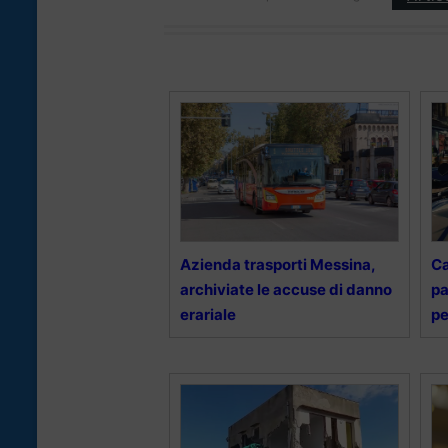
Azienda trasporti Messina,
Ca
archiviate le accuse di danno
pa
erariale
pe