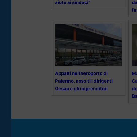
aiuto ai sindaci”
da
fa
Appalti nell’aeroporto di
Ma
Palermo, assolti i dirigenti
Ca
Gesap e gli imprenditori
do
Ba