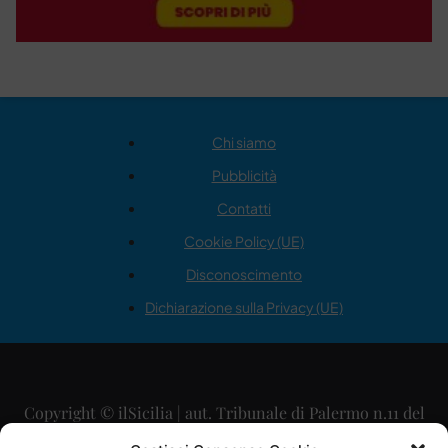
Chi siamo
Pubblicità
Contatti
Cookie Policy (UE)
Disconoscimento
Dichiarazione sulla Privacy (UE)
Copyright © ilSicilia | aut. Tribunale di Palermo n.11 del
29/09/2015