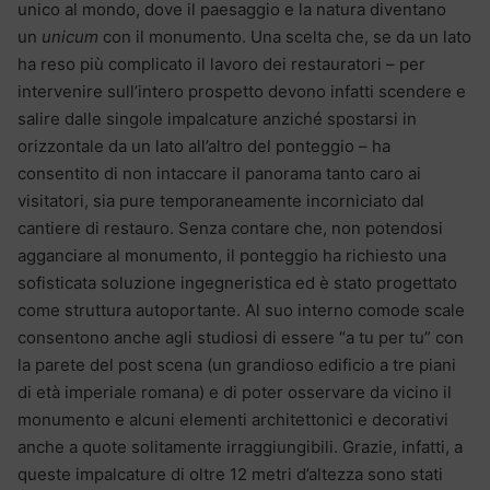
unico al mondo, dove il paesaggio e la natura diventano
un
unicum
con il monumento. Una scelta che, se da un lato
ha reso più complicato il lavoro dei restauratori – per
intervenire sull’intero prospetto devono infatti scendere e
salire dalle singole impalcature anziché spostarsi in
orizzontale da un lato all’altro del ponteggio – ha
consentito di non intaccare il panorama tanto caro ai
visitatori, sia pure temporaneamente incorniciato dal
cantiere di restauro. Senza contare che, non potendosi
agganciare al monumento, il ponteggio ha richiesto una
sofisticata soluzione ingegneristica ed è stato progettato
come struttura autoportante. Al suo interno comode scale
consentono anche agli studiosi di essere “a tu per tu” con
la parete del post scena (un grandioso edificio a tre piani
di età imperiale romana) e di poter osservare da vicino il
monumento e alcuni elementi architettonici e decorativi
anche a quote solitamente irraggiungibili. Grazie, infatti, a
queste impalcature di oltre 12 metri d’altezza sono stati