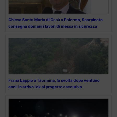
Chiesa Santa Maria di Gesù a Palermo, Scarpinato
consegna domani i lavori di messa in sicurezza
Frana Lappio a Taormina, la svolta dopo ventuno
anni: in arrivo l’ok al progetto esecutivo