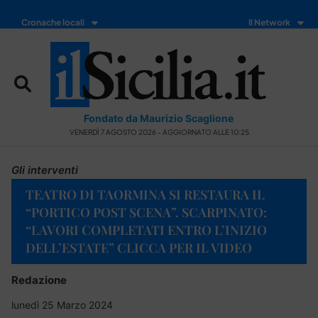
Cronache locali
Il Network
Fondato da Maurizio Scaglione
VENERDÌ 7 AGOSTO 2026 - AGGIORNATO ALLE 10:25
Gli interventi
TEATRO DI TAORMINA SI RESTAURA IL
“PORTICO POST SCENA”. SCARPINATO:
“LAVORI COMPLETATI ENTRO L’INIZIO
DELL’ESTATE” CLICCA PER IL VIDEO
Redazione
lunedì 25 Marzo 2024