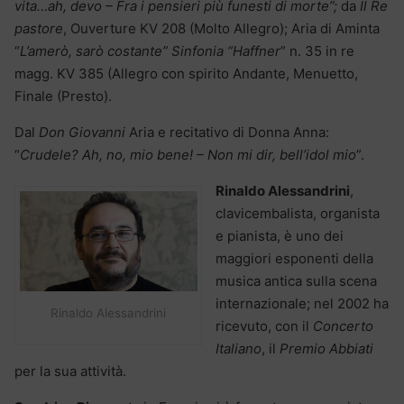
vita…ah, devo – Fra i pensieri più funesti di morte”;
da
Il Re
pastore
, Ouverture KV 208 (Molto Allegro); Aria di Aminta
“
L’amerò, sarò costante” Sinfonia “Haffner
” n. 35 in re
magg. KV 385 (Allegro con spirito Andante, Menuetto,
Finale (Presto).
Dal
Don Giovanni
Aria e recitativo di Donna Anna:
“
Crudele? Ah, no, mio bene! – Non mi dir, bell’idol mio
”.
Rinaldo Alessandrini
,
clavicembalista, organista
e pianista, è uno dei
maggiori esponenti della
musica antica sulla scena
internazionale; nel 2002 ha
Rinaldo Alessandrini
ricevuto, con il
Concerto
Italiano
, il
Premio Abbiati
per la sua attività.