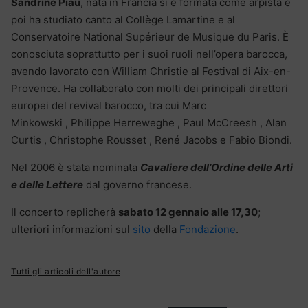
Sandrine Piau
, nata in Francia si è formata come arpista e
poi ha studiato canto al Collège Lamartine e al
Conservatoire National Supérieur de Musique du Paris. È
conosciuta soprattutto per i suoi ruoli nell’opera barocca,
avendo lavorato con William Christie al Festival di Aix-en-
Provence. Ha collaborato con molti dei principali direttori
europei del revival barocco, tra cui Marc
Minkowski , Philippe Herreweghe , Paul McCreesh , Alan
Curtis , Christophe Rousset , René Jacobs e Fabio Biondi.
Nel 2006 è stata nominata
Cavaliere dell’Ordine delle Arti
e delle Lettere
dal governo francese.
Il concerto replicherà
sabato 12 gennaio alle 17,30
;
ulteriori informazioni sul
sito
della
Fondazione
.
Tutti gli articoli dell'autore