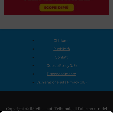
Chi siamo
Pubblicità
Contatti
Cookie Policy (UE)
Disconoscimento
Dichiarazione sulla Privacy (UE)
Copyright © ilSicilia | aut. Tribunale di Palermo n.11 del