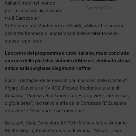
italiano noto nel mondo
Sandrine Piau
per la sua specializzazione
tra il Barocco e il
Settecento, da Monteverdi a Vivaldi, a Mozart, e su una
cantante francese di eccezionale stile e talento nello
stesso repertorio.
L’accento del programma è tutto italiano, ma si conclude
con una delle più felici sinfonie di Mozart, dedicata al suo
amico salisburghese Siegmund Haffner
.
Ecco il dettaglio delle esecuzioni musicali: dalle
Nozze di
Figaro
, Ouverture KV 492 (Presto) Recitativo e aria di
Susanna
“Giunse alfin il momento – Deh, vieni, non tardar,
o gioia bella”;
recitativo e aria della Contessa “
E Susanna
non vien! – Dove sono i bei moment
i”.
Dal
Lucio Silla
, Ouverture KV 135 (Molto allegro-Andante-
Molto allegro) Recitativo e aria di Giunia “
Sposo… mia