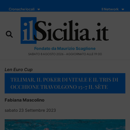
Cronache locali
Il Network
Fondato da Maurizio Scaglione
SABATO 8 AGOSTO 2026 - AGGIORNATO ALLE 19:00
Len Euro Cup
TELIMAR, IL POKER DI VITALE E IL TRIS DI
OCCHIONE TRAVOLGONO 15-7 IL SÈTE
Fabiana Mascolino
sabato 23 Settembre 2023