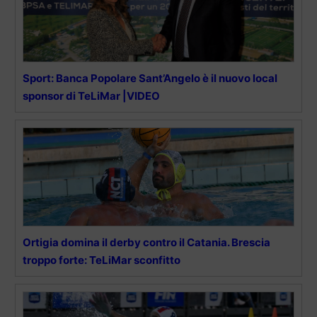
Sport: Banca Popolare Sant’Angelo è il nuovo local
sponsor di TeLiMar |VIDEO
Ortigia domina il derby contro il Catania. Brescia
troppo forte: TeLiMar sconfitto