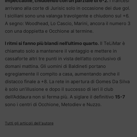
impeccabile, chiudendo con un parziale di 6-2.
I francesi
arrivano alla corte di Jurisic solo in occasione dei due gol.
I siciliani sono una valanga travolgente e chiudono sul +6.
A segno: Woodhead, Lo Cascio, Marini, ancora il numero 3
con una doppietta e Occhione al termine.
I ritmi si fanno più blandi nell’ultimo quarto.
Il TeLiMar è
chiamato solo a mantenere il vantaggio e mettere in
cassaforte altri tre punti in vista dell’atto conclusivo di
domani mattina. Gli uomini di Baldineti portano
egregiamente il compito a casa, aumentando anche il
distacco finale a +8. La rete in apertura di Gomes Da Silva
è solo un’illusione e dopo il successo di ieri il club
dell’Addaura non si ferma più. A siglare il definitivo
15-7
sono i centri di Occhione, Metodiev e Nuzzo.
Tutti gli articoli dell'autore