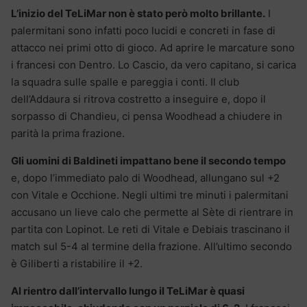
L’inizio del TeLiMar non è stato però molto brillante.
I
palermitani sono infatti poco lucidi e concreti in fase di
attacco nei primi otto di gioco. Ad aprire le marcature sono
i francesi con Dentro. Lo Cascio, da vero capitano, si carica
la squadra sulle spalle e pareggia i conti. Il club
dell’Addaura si ritrova costretto a inseguire e, dopo il
sorpasso di Chandieu, ci pensa Woodhead a chiudere in
parità la prima frazione.
Gli uomini di Baldineti impattano bene il secondo tempo
e, dopo l’immediato palo di Woodhead, allungano sul +2
con Vitale e Occhione. Negli ultimi tre minuti i palermitani
accusano un lieve calo che permette al Sète di rientrare in
partita con Lopinot. Le reti di Vitale e Debiais trascinano il
match sul 5-4 al termine della frazione. All’ultimo secondo
è Giliberti a ristabilire il +2.
Al rientro dall’intervallo lungo il TeLiMar è quasi