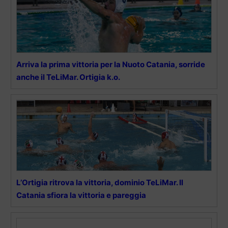
Arriva la prima vittoria per la Nuoto Catania, sorride
anche il TeLiMar. Ortigia k.o.
L’Ortigia ritrova la vittoria, dominio TeLiMar. Il
Catania sfiora la vittoria e pareggia