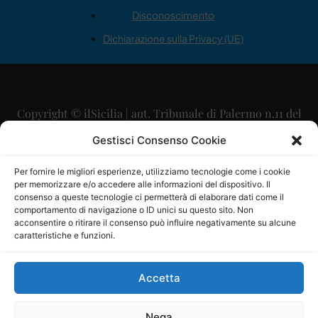
Disconoscimento
Dichiarazione sulla Privacy (UE)
Copyright © ilSicilia | aut. Tribunale di Palermo n.11 del
29/09/2015
Gestisci Consenso Cookie
Editore: Mercurio Comunicazione Soc. Coop. A.R.L.
Per fornire le migliori esperienze, utilizziamo tecnologie come i cookie
per memorizzare e/o accedere alle informazioni del dispositivo. Il
Direttore Editoriale: Maurizio Scaglione
consenso a queste tecnologie ci permetterà di elaborare dati come il
comportamento di navigazione o ID unici su questo sito. Non
Direttore Responsabile: Maria Calabrese
acconsentire o ritirare il consenso può influire negativamente su alcune
caratteristiche e funzioni.
p.zza Sant’Oliva, 9 – 90141 – Palermo – 091335557
P.IVA: 06334930820
Accetta
Mercurio Comunicazione Società Cooperativa a r.l. è
iscritta al Registro degli Operatori di Comunicazione al
Nega