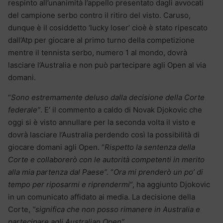
respinto all’unanimità l’appello presentato dagli avvocati
del campione serbo contro il ritiro del visto. Caruso,
dunque è il cosiddetto ‘lucky loser’ cioè è stato ripescato
dall’Atp per giocare al primo turno della competizione
mentre il tennista serbo, numero 1 al mondo, dovrà
lasciare l’Australia e non può partecipare agli Open al via
domani.
“
Sono estremamente deluso dalla decisione della Corte
federale”
. E’ il commento a caldo di Novak Djokovic che
oggi si è visto annullare per la seconda volta il visto e
dovrà lasciare l’Australia perdendo così la possibilità di
giocare domani agli Open. “
Rispetto la sentenza della
Corte e collaborerò con le autorità competenti in merito
alla mia partenza dal Paese”.
“
Ora mi prenderò un po’ di
tempo per riposarmi e riprendermi
“, ha aggiunto Djokovic
in un comunicato affidato ai media. La decisione della
Corte,
“significa che non posso rimanere in Australia e
partecipare agli Australian Open”.