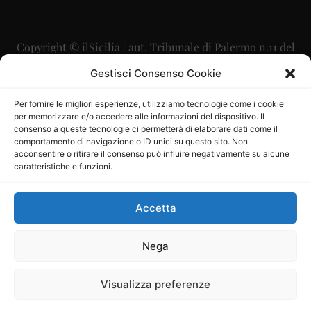
Copyright © ilSicilia | aut. Tribunale di Palermo n.11 del
29/09/2015
Gestisci Consenso Cookie
Editore: Mercurio Comunicazione Soc. Coop. A.R.L.
Per fornire le migliori esperienze, utilizziamo tecnologie come i cookie
per memorizzare e/o accedere alle informazioni del dispositivo. Il
Direttore Editoriale: Maurizio Scaglione
consenso a queste tecnologie ci permetterà di elaborare dati come il
comportamento di navigazione o ID unici su questo sito. Non
Direttore Responsabile: Maria Calabrese
acconsentire o ritirare il consenso può influire negativamente su alcune
caratteristiche e funzioni.
p.zza Sant’Oliva, 9 – 90141 – Palermo – 091335557
P.IVA: 06334930820
Accetta
Mercurio Comunicazione Società Cooperativa a r.l. è
iscritta al Registro degli Operatori di Comunicazione al
Nega
numero 26988
Visualizza preferenze
Sito gestito da
La Digitale srl
–
info@ladigitale.it