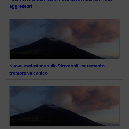
aggressori
Nuova esplosione sullo Stromboli: incremento
tremore vulcanico