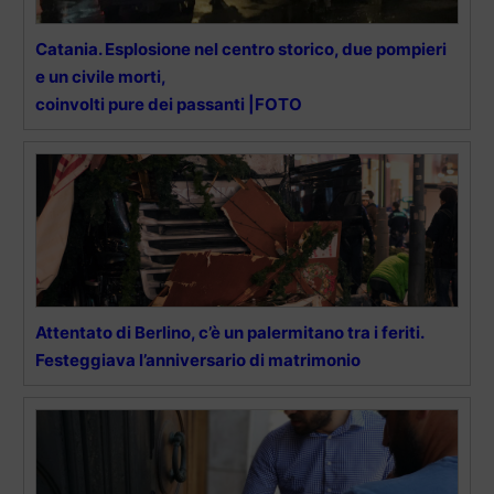
Catania. Esplosione nel centro storico, due pompieri
e un civile morti,
coinvolti pure dei passanti |FOTO
Attentato di Berlino, c’è un palermitano tra i feriti.
Festeggiava l’anniversario di matrimonio