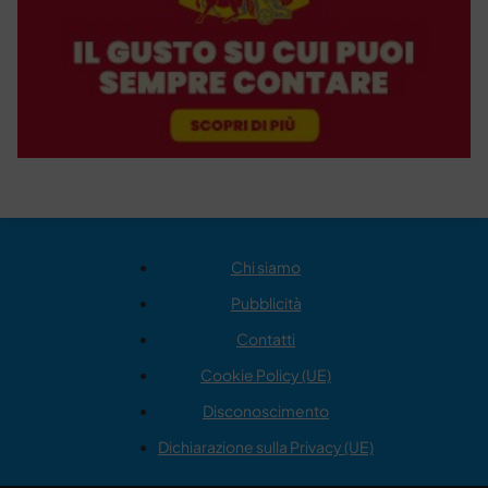
Chi siamo
Pubblicità
Contatti
Cookie Policy (UE)
Disconoscimento
Dichiarazione sulla Privacy (UE)