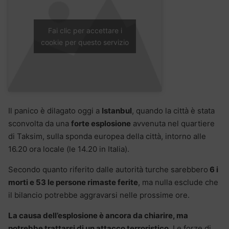
Fai clic per accettare i
cookie per questo servizio
Il panico è dilagato oggi a
Istanbul
, quando la città è stata
sconvolta da una
forte esplosione
avvenuta nel quartiere
di Taksim, sulla sponda europea della città, intorno alle
16.20 ora locale (le 14.20 in Italia).
Secondo quanto riferito dalle autorità turche sarebbero
6 i
morti e 53 le persone rimaste ferite
, ma nulla esclude che
il bilancio potrebbe aggravarsi nelle prossime ore.
La causa dell’esplosione è ancora da chiarire, ma
potrebbe trattarsi di un attacco terroristico
. Le forze di