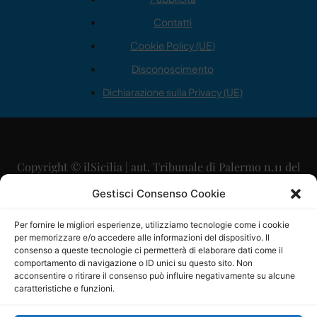
Contatti
Cookie Policy (UE)
Disconoscimento
Dichiarazione sulla Privacy (UE)
Copyright © ilSicilia | aut. Tribunale di Palermo n.11 del
29/09/2015
Gestisci Consenso Cookie
Editore: Mercurio Comunicazione Soc. Coop. A.R.L.
Per fornire le migliori esperienze, utilizziamo tecnologie come i cookie
per memorizzare e/o accedere alle informazioni del dispositivo. Il
Direttore Editoriale: Maurizio Scaglione
consenso a queste tecnologie ci permetterà di elaborare dati come il
comportamento di navigazione o ID unici su questo sito. Non
Direttore Responsabile: Maria Calabrese
acconsentire o ritirare il consenso può influire negativamente su alcune
caratteristiche e funzioni.
p.zza Sant’Oliva, 9 – 90141 – Palermo – 091335557