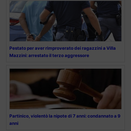
Pestato per aver rimproverato dei ragazzini a Villa
Mazzini: arrestato il terzo aggressore
Partinico, violentò la nipote di 7 anni: condannato a 9
anni