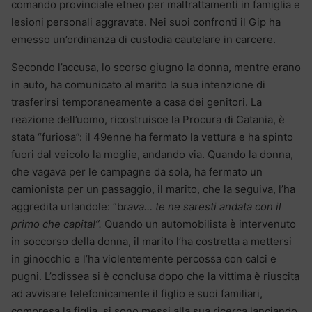
comando provinciale etneo per maltrattamenti in famiglia e
lesioni personali aggravate. Nei suoi confronti il Gip ha
emesso un’ordinanza di custodia cautelare in carcere.
Secondo l’accusa, lo scorso giugno la donna, mentre erano
in auto, ha comunicato al marito la sua intenzione di
trasferirsi temporaneamente a casa dei genitori. La
reazione dell’uomo, ricostruisce la Procura di Catania, è
stata “furiosa”: il 49enne ha fermato la vettura e ha spinto
fuori dal veicolo la moglie, andando via. Quando la donna,
che vagava per le campagne da sola, ha fermato un
camionista per un passaggio, il marito, che la seguiva, l’ha
aggredita urlandole: “b
rava… te ne saresti andata con il
primo che capita!”.
Quando un automobilista è intervenuto
in soccorso della donna, il marito l’ha costretta a mettersi
in ginocchio e l’ha violentemente percossa con calci e
pugni. L’odissea si è conclusa dopo che la vittima è riuscita
ad avvisare telefonicamente il figlio e suoi familiari,
compresa la figlia, si sono messi alla sua ricerca lanciando