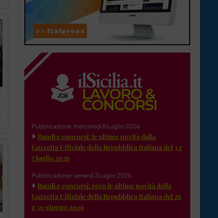
,
Pubblicazione: mercoledì 8 Luglio 2026
Bandi e concorsi: le ultime novità dalla
Gazzetta Ufficiale della Repubblica Italiana del 3 e
7 luglio 2026
Pubblicazione: venerdì 3 Luglio 2026
Bandi e concorsi: ecco le ultime novità dalla
Gazzetta Ufficiale della Repubblica Italiana del 26
e 30 giugno 2026