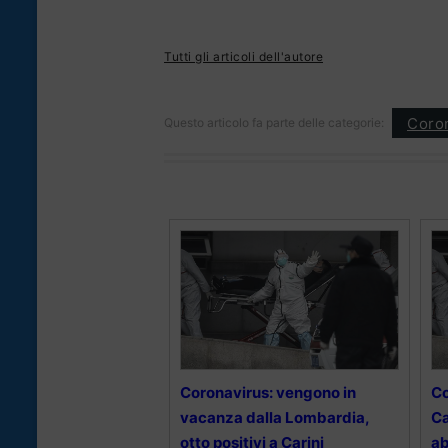
Tutti gli articoli dell'autore
Coron
Questo articolo fa parte delle categorie:
Coronavirus: vengono in
Co
vacanza dalla Lombardia,
Ca
otto positivi a Carini
ab