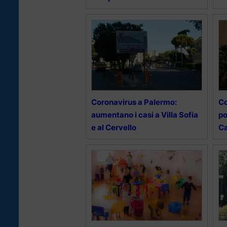
Coronavirus a Palermo:
Co
aumentano i casi a Villa Sofia
po
e al Cervello
C