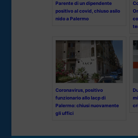
Parente di un dipendente
Co
positivo al covid, chiuso asilo
Or
nido a Palermo
co
te
Coronavirus, positivo
Du
funzionario allo Iacp di
mi
Palermo: chiusi nuovamente
cr
gli uffici