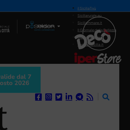
il SiciliaTivù
Siciliarurale.eu
Siciliammare.it
Il Network
Il Giornale della Bellezza
Siciliamedica.it
Sanitainsicilia.it