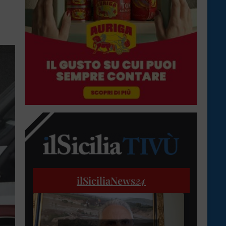
ilSiciliaNews
24