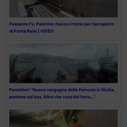
Passante Fs, Palermo: riecco il treno per l’aeroporto
di Punta Raisi | VIDEO
Pendolari: “Nuova vergogna delle Ferrovie in Sicilia,
puntano sui bus. Altro che cura del ferro…”