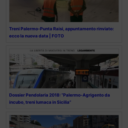
Treni Palermo-Punta Raisi, appuntamento rinviato:
ecco la nuova data | FOTO
Dossier Pendolaria 2018: “Palermo-Agrigento da
incubo, treni lumaca in Sicilia”