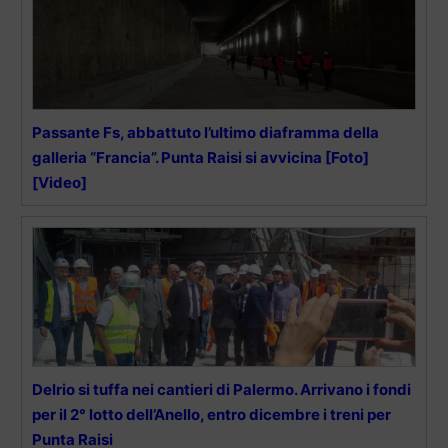
Passante Fs, abbattuto l’ultimo diaframma della
galleria “Francia”. Punta Raisi si avvicina [Foto]
[Video]
Delrio si tuffa nei cantieri di Palermo. Arrivano i fondi
per il 2° lotto dell’Anello, entro dicembre i treni per
Punta Raisi