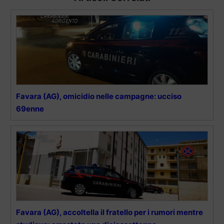
Favara (AG), omicidio nelle campagne: ucciso
69enne
Favara (AG), accoltella il fratello per i rumori mentre