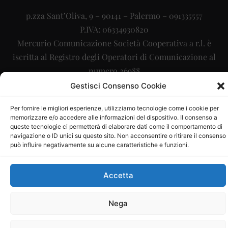
p.zza Sant’Oliva, 9 – 90141 – Palermo – 091335557
P.IVA: 06334930820
Mercurio Comunicazione Società Cooperativa a r.l. è
iscritta al Registro degli Operatori di Comunicazione al
numero 26988
Gestisci Consenso Cookie
Sito gestito da
La Digitale srl
–
info@ladigitale.it
Per fornire le migliori esperienze, utilizziamo tecnologie come i cookie per
memorizzare e/o accedere alle informazioni del dispositivo. Il consenso a
queste tecnologie ci permetterà di elaborare dati come il comportamento di
navigazione o ID unici su questo sito. Non acconsentire o ritirare il consenso
può influire negativamente su alcune caratteristiche e funzioni.
Accetta
Nega