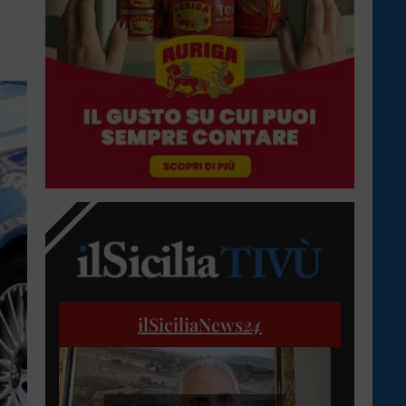
ilSiciliaNews
24