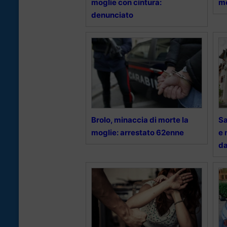
moglie con cintura:
mo
denunciato
Brolo, minaccia di morte la
Sa
moglie: arrestato 62enne
e 
da