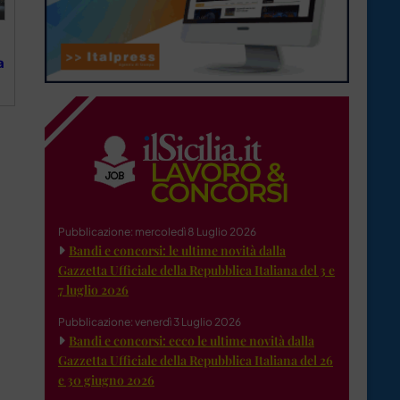
a
Pubblicazione: mercoledì 8 Luglio 2026
Bandi e concorsi: le ultime novità dalla
Gazzetta Ufficiale della Repubblica Italiana del 3 e
7 luglio 2026
Pubblicazione: venerdì 3 Luglio 2026
Bandi e concorsi: ecco le ultime novità dalla
Gazzetta Ufficiale della Repubblica Italiana del 26
e 30 giugno 2026