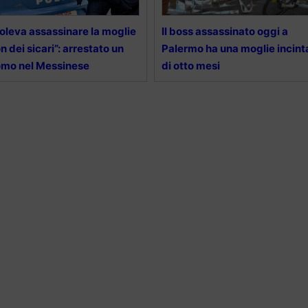
oleva assassinare la moglie
Il boss assassinato oggi a
n dei sicari”: arrestato un
Palermo ha una moglie incint
mo nel Messinese
di otto mesi