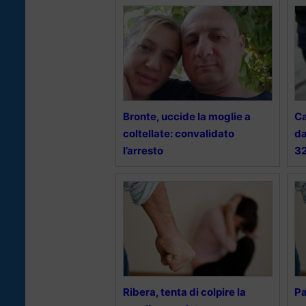
Bronte, uccide la moglie a
Ca
coltellate: convalidato
da
l’arresto
3
Ribera, tenta di colpire la
Pa