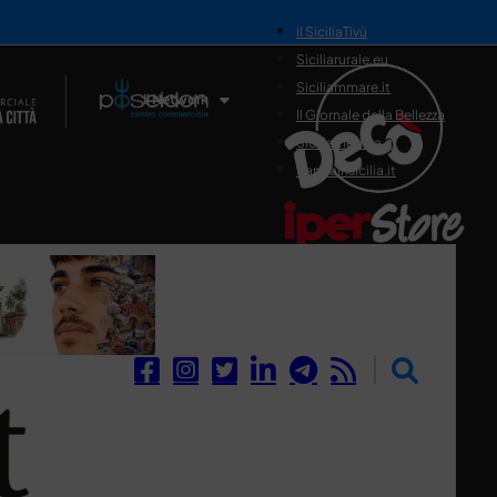
il SiciliaTivù
Siciliarurale.eu
Siciliammare.it
Il Network
Il Giornale della Bellezza
Siciliamedica.it
Sanitainsicilia.it