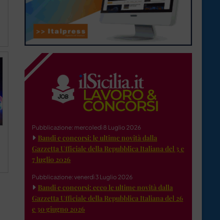
Pubblicazione: mercoledì 8 Luglio 2026
Bandi e concorsi: le ultime novità dalla
Gazzetta Ufficiale della Repubblica Italiana del 3 e
7 luglio 2026
Pubblicazione: venerdì 3 Luglio 2026
Bandi e concorsi: ecco le ultime novità dalla
Gazzetta Ufficiale della Repubblica Italiana del 26
e 30 giugno 2026