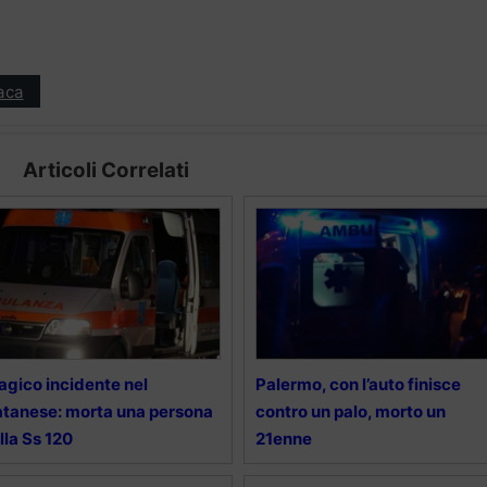
aca
Articoli Correlati
agico incidente nel
Palermo, con l’auto finisce
tanese: morta una persona
contro un palo, morto un
lla Ss 120
21enne