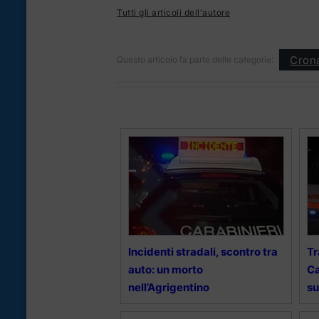
Tutti gli articoli dell'autore
Cron
Questo articolo fa parte delle categorie:
Incidenti stradali, scontro tra
Tr
auto: un morto
Ca
nell’Agrigentino
su