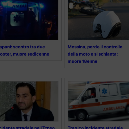
apani: scontro tra due
Messina, perde il controllo
ooter, muore sedicenne
della moto e si schianta:
muore 18enne
cidente stradale nell’Etneo,
Tragico incidente stradale