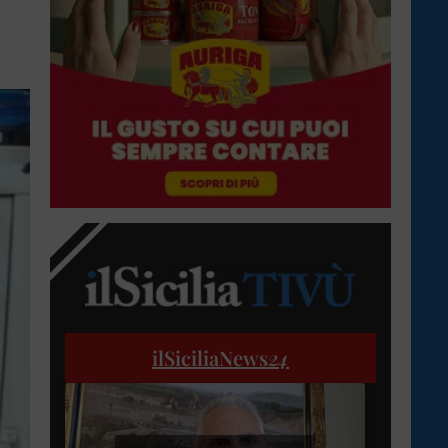
ilSiciliaNews
24