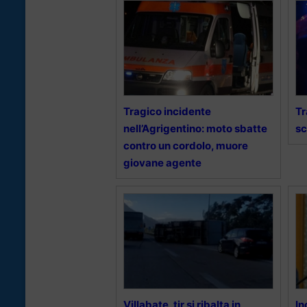
Tragico incidente
Tr
nell’Agrigentino: moto sbatte
sc
contro un cordolo, muore
giovane agente
Villabate, tir si ribalta in
In