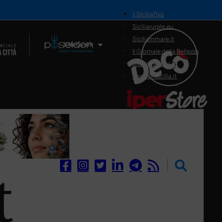
il SiciliaTivù
Siciliarurale.eu
Siciliammare.it
Il Network
Il Giornale della Bellezza
Siciliamedica.it
Sanitainsicilia.it