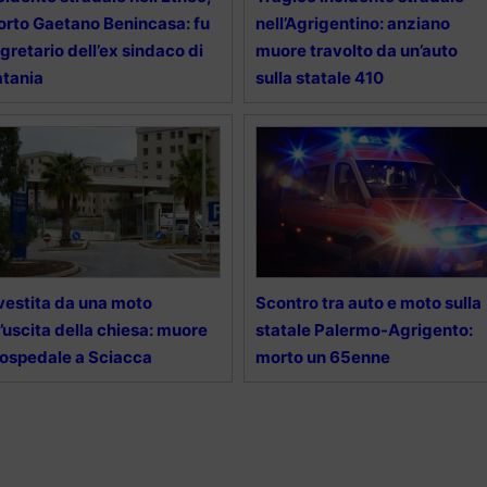
rto Gaetano Benincasa: fu
nell’Agrigentino: anziano
gretario dell’ex sindaco di
muore travolto da un’auto
tania
sulla statale 410
vestita da una moto
Scontro tra auto e moto sulla
l’uscita della chiesa: muore
statale Palermo-Agrigento:
 ospedale a Sciacca
morto un 65enne