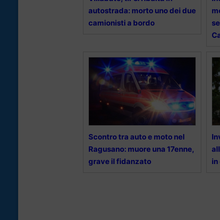
autostrada: morto uno dei due
mo
camionisti a bordo
se
Ca
Scontro tra auto e moto nel
In
Ragusano: muore una 17enne,
al
grave il fidanzato
in