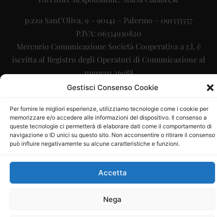
p.zza Sant’Oliva, 9 – 90141 – Palermo – 091335557
P.IVA: 06334930820
Mercurio Comunicazione Società Cooperativa a r.l. è
iscritta al Registro degli Operatori di Comunicazione al
numero 26988
Gestisci Consenso Cookie
Sito gestito da
La Digitale srl
–
info@ladigitale.it
Per fornire le migliori esperienze, utilizziamo tecnologie come i cookie per
memorizzare e/o accedere alle informazioni del dispositivo. Il consenso a
queste tecnologie ci permetterà di elaborare dati come il comportamento di
navigazione o ID unici su questo sito. Non acconsentire o ritirare il consenso
può influire negativamente su alcune caratteristiche e funzioni.
Accetta
Nega