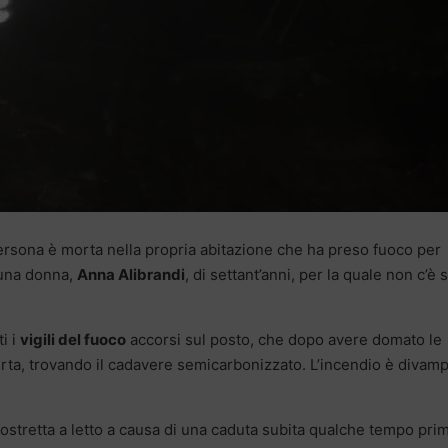
rsona è morta nella propria abitazione che ha preso fuoco per
 una donna,
Anna Alibrandi
, di settant’anni, per la quale non c’è 
ti i
vigili del fuoco
accorsi sul posto, che dopo avere domato le
ta, trovando il cadavere semicarbonizzato. L’incendio è divam
ostretta a letto a causa di una caduta subita qualche tempo prim