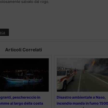
colosamente salvato dal rogo.
aca
Articoli Correlati
granti, peschereccio in
Disastro ambientale a Naso,
amme al largo della costa
incendio manda in fumo 150