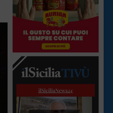
ilSiciliaNews
24