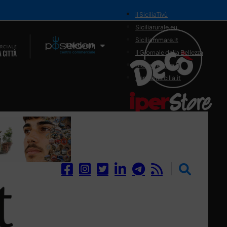
il SiciliaTivù
Siciliarurale.eu
Siciliammare.it
Il Network
Il Giornale della Bellezza
Siciliamedica.it
Sanitainsicilia.it