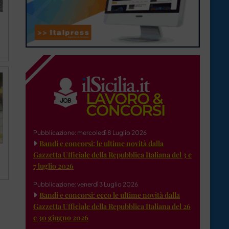
Pubblicazione: mercoledì 8 Luglio 2026
Bandi e concorsi: le ultime novità dalla
Gazzetta Ufficiale della Repubblica Italiana del 3 e
7 luglio 2026
Pubblicazione: venerdì 3 Luglio 2026
Bandi e concorsi: ecco le ultime novità dalla
Gazzetta Ufficiale della Repubblica Italiana del 26
e 30 giugno 2026