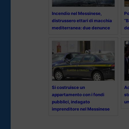
Incendio nel Messinese,
Po
distrussero ettari di macchia
“B
mediterranea: due denunce
de
Si costruisce un
Ac
appartamento con i fondi
st
pubblici, indagato
u
imprenditore nel Messinese