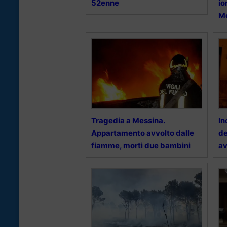
52enne
io
M
Tragedia a Messina.
In
Appartamento avvolto dalle
de
fiamme, morti due bambini
av