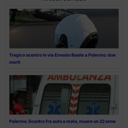
Tragico scontro in via Ernesto Basile a Palermo: due
morti
Palermo. Scontro fra auto e moto, muore un 22 enne