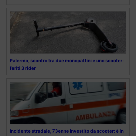
Palermo, scontro tra due monopattini e uno scooter:
feriti 3 rider
Incidente stradale, 73enne investito da scooter: è in