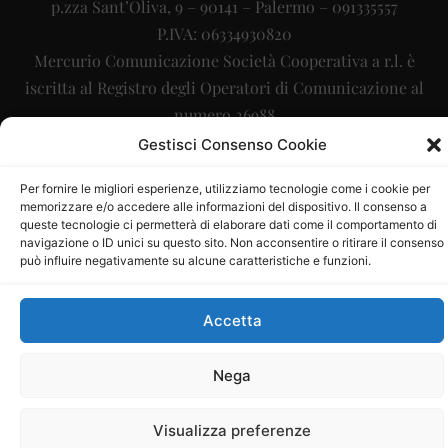
p.zza Sant’Oliva, 9 – 90141 – Palermo – 091335557
P.IVA: 06334930820
Mercurio Comunicazione Società Cooperativa a r.l. è
iscritta al Registro degli Operatori di Comunicazione al
numero 26988
Gestisci Consenso Cookie
Sito gestito da
La Digitale srl
–
info@ladigitale.it
Per fornire le migliori esperienze, utilizziamo tecnologie come i cookie per
memorizzare e/o accedere alle informazioni del dispositivo. Il consenso a
queste tecnologie ci permetterà di elaborare dati come il comportamento di
navigazione o ID unici su questo sito. Non acconsentire o ritirare il consenso
può influire negativamente su alcune caratteristiche e funzioni.
Accetta
Nega
Visualizza preferenze