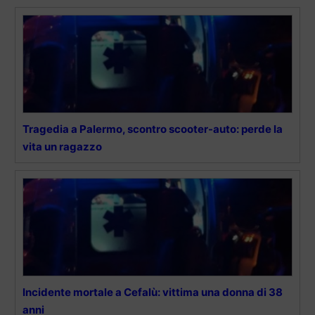
Tragedia a Palermo, scontro scooter-auto: perde la
vita un ragazzo
Incidente mortale a Cefalù: vittima una donna di 38
anni